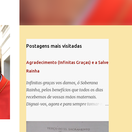
Postagens mais visitadas
Agradecimento (Infinitas Graças) e a Salve
Rainha
Infinitas graças vos damos, ó Soberana
Rainha, pelos benefícios que todos os dias
recebemos de vossas mãos maternais.
Dignai-vos, agora e para sempre tomar-nos
debaixo do vosso poderoso amparo e para
mais vos agradecer, vos saudamos com uma
Salve Rainha: Salve Rainha , Mãe de