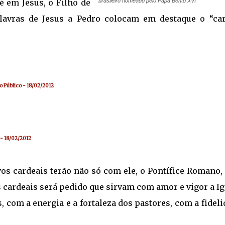
é em Jesus, o Filho de
brasileiro nomeado pelo Papa Bento XVI
lavras de Jesus a Pedro colocam em destaque o “car
o Público - 18/02/2012
 - 18/02/2012
vos cardeais terão não só com ele, o Pontífice Romano,
 cardeais será pedido que sirvam com amor e vigor a Ig
, com a energia e a fortaleza dos pastores, com a fidel