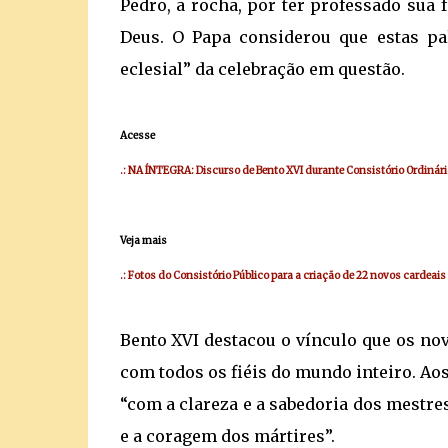
Pedro, a rocha, por ter professado sua f
Deus. O Papa considerou que estas pa
eclesial” da celebração em questão.
Acesse
.: NA ÍNTEGRA: Discurso de Bento XVI durante Consistório Ordinári
Veja mais
.: Fotos do Consistório Público para a criação de 22 novos cardeais
Bento XVI destacou o vínculo que os no
com todos os fiéis do mundo inteiro. Aos
“com a clareza e a sabedoria dos mestres
e a coragem dos mártires”.