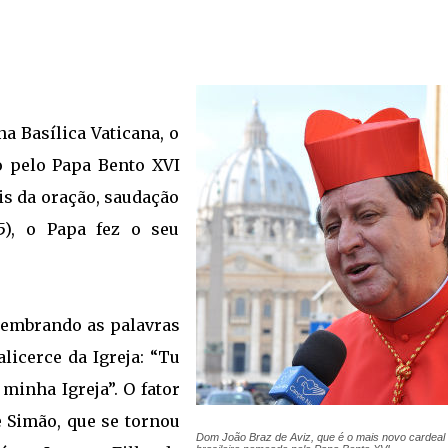
a Basílica Vaticana, o
o pelo Papa Bento XVI
is da oração, saudação
5), o Papa fez o seu
embrando as palavras
licerce da Igreja: “Tu
 minha Igreja”. O fator
e Simão, que se tornou
Dom João Braz de Aviz, que é o mais novo cardeal