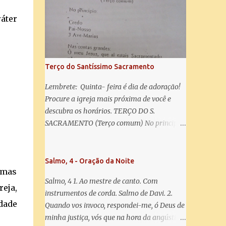
misericórdia, vida, doçura, esperança nossa,
salve! A vós bradamos os degredados filhos
áter
de Eva, a vós suspiramos, gemendo e
chorando neste vale de lágrimas. Eia, pois,
Advogada nossa, estes vossos olhos
misericordiosos a nós volvei, e depois deste
Terço do Santíssimo Sacramento
desterro, mostrai-nos Jesus. Bendito é o
fruto do vosso ventre, ó clemente, ó piedosa,
Lembrete: Quinta- feira é dia de adoração!
ó doce e sempre Virgem Maria. Rogai por
Procure a igreja mais próxima de você e
nós Santa Mãe de Deus. Para que sejamos
descubra os horários. TERÇO DO S.
dignos das promessas de Cristo. Amém.
SACRAMENTO (Terço comum) No principio:
Credo Pai-Nosso 3 Ave-Marias Contas
grandes: Ó meu Jesus, que ai estais
Sacramentado, não permitais que eu viva
Salmo, 4 - Oração da Noite
 mas
sem Vós, nem morta em pecado. Uni o meu
Salmo, 4 1. Ao mestre de canto. Com
coração ao Vosso e o Vosso ao meu, e, nem
reja,
instrumentos de corda. Salmo de Davi. 2.
sem Vós morra eu! Nas contas pequenas:
idade
Quando vos invoco, respondei-me, ó Deus de
Sacramento de Amor! Misericórdia Senhor!
minha justiça, vós que na hora da angústia
Glória ao Pai: Cristo pão da vida e remédio