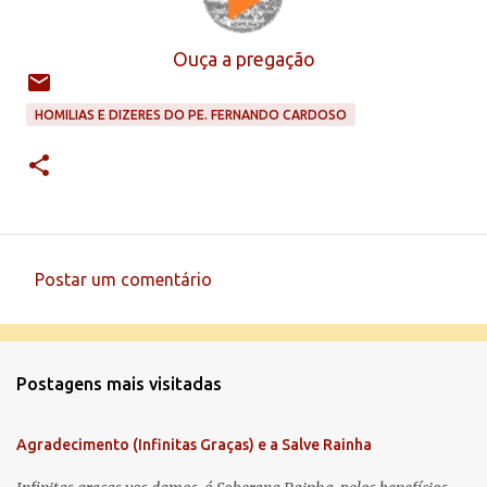
Ouça a pregação
HOMILIAS E DIZERES DO PE. FERNANDO CARDOSO
Postar um comentário
C
o
m
Postagens mais visitadas
e
n
Agradecimento (Infinitas Graças) e a Salve Rainha
t