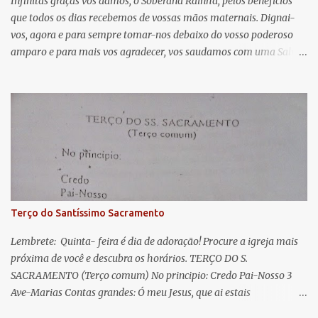
á
Infinitas graças vos damos, ó Soberana Rainha, pelos benefícios
que todos os dias recebemos de vossas mãos maternais. Dignai-
r
vos, agora e para sempre tomar-nos debaixo do vosso poderoso
i
amparo e para mais vos agradecer, vos saudamos com uma Salve
o
Rainha: Salve Rainha , Mãe de misericórdia, vida, doçura,
s
esperança nossa, salve! A vós bradamos os degredados filhos de
Eva, a vós suspiramos, gemendo e chorando neste vale de
lágrimas. Eia, pois, Advogada nossa, estes vossos olhos
misericordiosos a nós volvei, e depois deste desterro, mostrai-nos
Jesus. Bendito é o fruto do vosso ventre, ó clemente, ó piedosa, ó
doce e sempre Virgem Maria. Rogai por nós Santa Mãe de Deus.
Para que sejamos dignos das promessas de Cristo. Amém.
Terço do Santíssimo Sacramento
Lembrete: Quinta- feira é dia de adoração! Procure a igreja mais
próxima de você e descubra os horários. TERÇO DO S.
SACRAMENTO (Terço comum) No principio: Credo Pai-Nosso 3
Ave-Marias Contas grandes: Ó meu Jesus, que ai estais
Sacramentado, não permitais que eu viva sem Vós, nem morta em