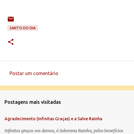
SANTO DO DIA
Postar um comentário
C
o
m
Postagens mais visitadas
e
n
Agradecimento (Infinitas Graças) e a Salve Rainha
t
á
Infinitas graças vos damos, ó Soberana Rainha, pelos benefícios