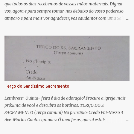
que todos os dias recebemos de vossas mãos maternais. Dignai-
r
vos, agora e para sempre tomar-nos debaixo do vosso poderoso
i
amparo e para mais vos agradecer, vos saudamos com uma Salve
o
Rainha: Salve Rainha , Mãe de misericórdia, vida, doçura,
s
esperança nossa, salve! A vós bradamos os degredados filhos de
Eva, a vós suspiramos, gemendo e chorando neste vale de
lágrimas. Eia, pois, Advogada nossa, estes vossos olhos
misericordiosos a nós volvei, e depois deste desterro, mostrai-nos
Jesus. Bendito é o fruto do vosso ventre, ó clemente, ó piedosa, ó
doce e sempre Virgem Maria. Rogai por nós Santa Mãe de Deus.
Para que sejamos dignos das promessas de Cristo. Amém.
Terço do Santíssimo Sacramento
Lembrete: Quinta- feira é dia de adoração! Procure a igreja mais
próxima de você e descubra os horários. TERÇO DO S.
SACRAMENTO (Terço comum) No principio: Credo Pai-Nosso 3
Ave-Marias Contas grandes: Ó meu Jesus, que ai estais
Sacramentado, não permitais que eu viva sem Vós, nem morta em