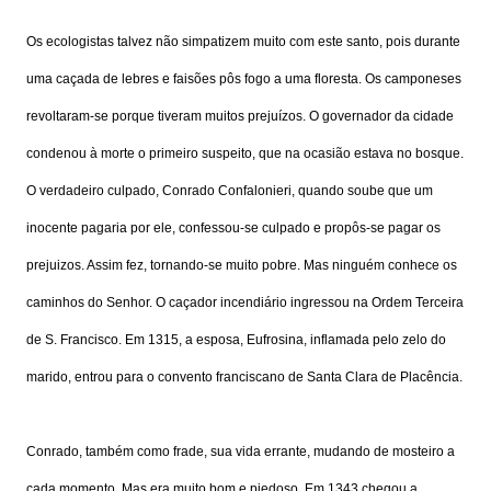
Os ecologistas talvez não simpatizem muito com este santo, pois durante
uma caçada de lebres e faisões pôs fogo a uma floresta. Os camponeses
revoltaram-se porque tiveram muitos prejuízos. O governador da cidade
condenou à morte o primeiro suspeito, que na ocasião estava no bosque.
O verdadeiro culpado, Conrado Confalonieri, quando soube que um
inocente pagaria por ele, confessou-se culpado e propôs-se pagar os
prejuizos. Assim fez, tornando-se muito pobre. Mas ninguém conhece os
caminhos do Senhor. O caçador incendiário ingressou na Ordem Terceira
de S. Francisco. Em 1315, a esposa, Eufrosina, inflamada pelo zelo do
marido, entrou para o convento franciscano de Santa Clara de Placência.
Conrado, também como frade, sua vida errante, mudando de mosteiro a
cada momento. Mas era muito bom e piedoso. Em 1343 chegou a