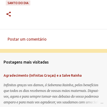
SANTO DO DIA
Postar um comentário
C
o
m
Postagens mais visitadas
e
n
Agradecimento (Infinitas Graças) e a Salve Rainha
t
á
Infinitas graças vos damos, ó Soberana Rainha, pelos benefícios
que todos os dias recebemos de vossas mãos maternais. Dignai-
r
vos, agora e para sempre tomar-nos debaixo do vosso poderoso
i
amparo e para mais vos agradecer, vos saudamos com uma Salve
o