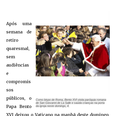
Após uma
semana de
retiro
quaresmal,
sem
audiências
e
compromis
sos
públicos, o
Como bispo de Roma, Bento XVI visita paróquia romana
de San Giovanni de La Salle e saúda crianças na porta
Papa Bento
da igreja neste domingo, 4.
XVI deixou o Vaticano na manhã deste domingo,