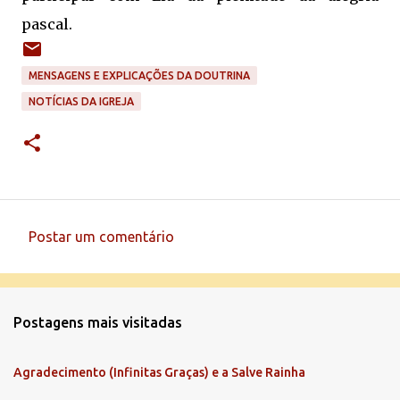
pascal.
MENSAGENS E EXPLICAÇÕES DA DOUTRINA
NOTÍCIAS DA IGREJA
Postar um comentário
C
o
m
Postagens mais visitadas
e
n
Agradecimento (Infinitas Graças) e a Salve Rainha
t