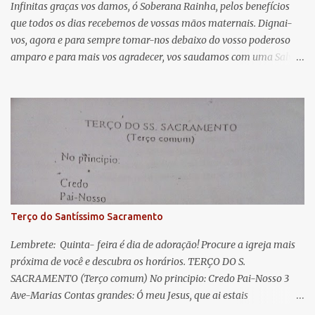
á
Infinitas graças vos damos, ó Soberana Rainha, pelos benefícios
que todos os dias recebemos de vossas mãos maternais. Dignai-
r
vos, agora e para sempre tomar-nos debaixo do vosso poderoso
i
amparo e para mais vos agradecer, vos saudamos com uma Salve
o
Rainha: Salve Rainha , Mãe de misericórdia, vida, doçura,
s
esperança nossa, salve! A vós bradamos os degredados filhos de
Eva, a vós suspiramos, gemendo e chorando neste vale de
lágrimas. Eia, pois, Advogada nossa, estes vossos olhos
misericordiosos a nós volvei, e depois deste desterro, mostrai-nos
Jesus. Bendito é o fruto do vosso ventre, ó clemente, ó piedosa, ó
doce e sempre Virgem Maria. Rogai por nós Santa Mãe de Deus.
Para que sejamos dignos das promessas de Cristo. Amém.
Terço do Santíssimo Sacramento
Lembrete: Quinta- feira é dia de adoração! Procure a igreja mais
próxima de você e descubra os horários. TERÇO DO S.
SACRAMENTO (Terço comum) No principio: Credo Pai-Nosso 3
Ave-Marias Contas grandes: Ó meu Jesus, que ai estais
Sacramentado, não permitais que eu viva sem Vós, nem morta em