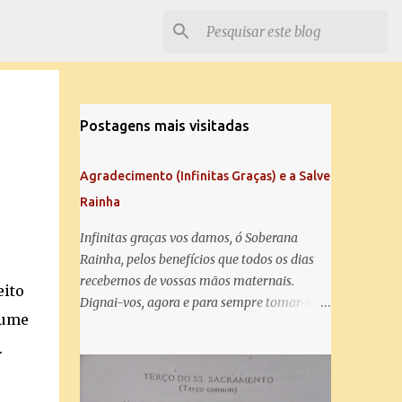
Postagens mais visitadas
Agradecimento (Infinitas Graças) e a Salve
Rainha
Infinitas graças vos damos, ó Soberana
Rainha, pelos benefícios que todos os dias
recebemos de vossas mãos maternais.
eito
Dignai-vos, agora e para sempre tomar-nos
tume
debaixo do vosso poderoso amparo e para
mais vos agradecer, vos saudamos com uma
.
Salve Rainha: Salve Rainha , Mãe de
misericórdia, vida, doçura, esperança nossa,