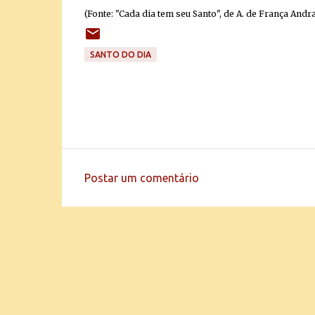
(Fonte: "Cada dia tem seu Santo", de A. de França Andr
SANTO DO DIA
Postar um comentário
C
o
m
e
n
t
á