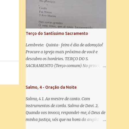
salve! A vós bradamos os degredados filhos
de Eva, a vós suspiramos, gemendo e
chorando neste vale de lágrimas. Eia, pois,
Advogada nossa, estes vossos olhos
misericordiosos a nós volvei, e depois deste
Terço do Santíssimo Sacramento
desterro, mostrai-nos Jesus. Bendito é o
fruto do vosso ventre, ó clemente, ó piedosa,
Lembrete: Quinta- feira é dia de adoração!
ó doce e sempre Virgem Maria. Rogai por
Procure a igreja mais próxima de você e
nós Santa Mãe de Deus. Para que sejamos
descubra os horários. TERÇO DO S.
dignos das promessas de Cristo. Amém.
SACRAMENTO (Terço comum) No principio:
Credo Pai-Nosso 3 Ave-Marias Contas
grandes: Ó meu Jesus, que ai estais
Sacramentado, não permitais que eu viva
Salmo, 4 - Oração da Noite
sem Vós, nem morta em pecado. Uni o meu
Salmo, 4 1. Ao mestre de canto. Com
coração ao Vosso e o Vosso ao meu, e, nem
instrumentos de corda. Salmo de Davi. 2.
sem Vós morra eu! Nas contas pequenas:
Quando vos invoco, respondei-me, ó Deus de
Sacramento de Amor! Misericórdia Senhor!
minha justiça, vós que na hora da angústia
Glória ao Pai: Cristo pão da vida e remédio
me reconfortastes. Tende piedade de mim e
que nos salva, dá-nos Vossa força, Vosso