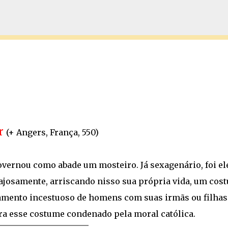
Pular para o conteúdo principal
or
(+ Angers, França, 550)
overnou como abade um mosteiro. Já sexagenário, foi el
ajosamente, arriscando nisso sua própria vida, um cos
samento incestuoso de homens com suas irmãs ou filhas
ra esse costume condenado pela moral católica.