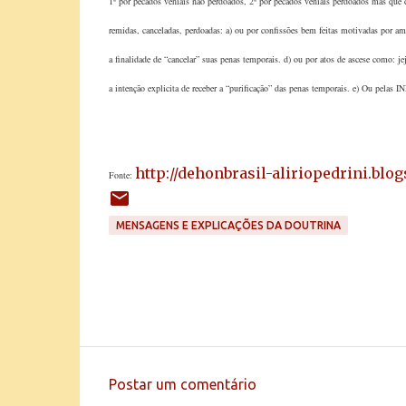
1º por pecados veniais não perdoados, 2º por pecados veniais perdoados mas que 
remidas, canceladas, perdoadas: a) ou por confissões bem feitas motivadas por am
a finalidade de “cancelar” suas penas temporais. d) ou por atos de ascese como: je
a intenção explicita de receber a “purificação” das penas temporais. e) Ou pel
http://dehonbrasil-aliriopedrini.blo
Fonte:
MENSAGENS E EXPLICAÇÕES DA DOUTRINA
Postar um comentário
C