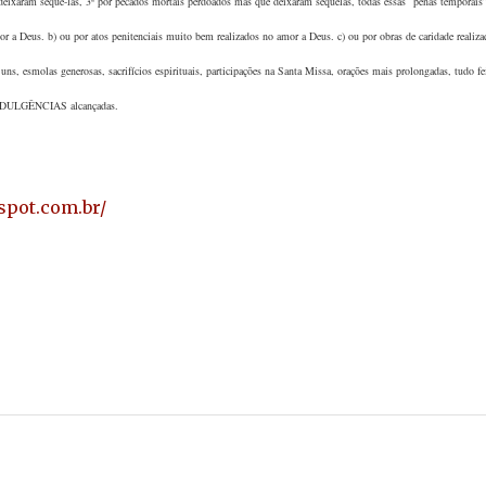
deixaram seque-las, 3º por pecados mortais perdoados mas que deixaram sequelas, todas essas “penas temporais”
or a Deus. b) ou por atos penitenciais muito bem realizados no amor a Deus. c) ou por obras de caridade realiz
juns, esmolas generosas, sacrifícios espirituais, participações na Santa Missa, orações mais prolongadas, tudo f
as INDULGÊNCIAS alcançadas.
gspot.com.br/