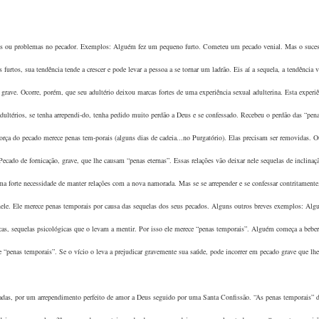
aízes ou problemas no pecador. Exemplos: Alguém fez um pequeno furto. Cometeu um pecado venial. Mas o suce
 furtos, sua tendência tende a crescer e pode levar a pessoa a se tornar um ladrão. Eis aí a sequela, a tendência v
ve. Ocorre, porém, que seu adultério deixou marcas fortes de uma experiência sexual adulterina. Esta experiê
adultérios, se tenha arrependi-do, tenha pedido muito perdão a Deus e se confessado. Recebeu o perdão das “pen
 força do pecado merece penas tem-porais (alguns dias de cadeia...no Purgatório). Elas precisam ser removidas. O
do de fornicação, grave, que lhe causam “penas eternas”. Essas relações vão deixar nele sequelas de inclinaçã
uma forte necessidade de manter relações com a nova namorada. Mas se se arrepender e se confessar contritamente
nele. Ele merece penas temporais por causa das sequelas dos seus pecados. Alguns outros breves exemplos: Al
cas, sequelas psicológicas que o levam a mentir. Por isso ele merece “penas temporais”. Alguém começa a beber
e “penas temporais”. Se o vício o leva a prejudicar gravemente sua saúde, pode incorrer em pecado grave que lhe 
oadas, por um arrependimento perfeito de amor a Deus seguido por uma Santa Confissão. “As penas temporais” d