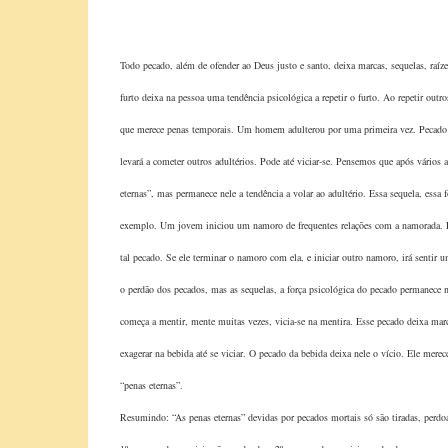
Todo pecado, além de ofender ao Deus justo e santo, deixa marcas, sequelas, r
furto deixa na pessoa uma tendência psicológica a repetir o furto. Ao repetir outros
que merece penas temporais. Um homem adulterou por uma primeira vez. Pecado gra
levará a cometer outros adultérios. Pode até viciar-se. Pensemos que após vários 
eternas”, mas permanece nele a tendência a volar ao adultério. Essa sequela, essa
exemplo. Um jovem iniciou um namoro de frequentes relações com a namorada. Peca
tal pecado. Se ele terminar o namoro com ela, e iniciar outro namoro, irá sentir 
o perdão dos pecados, mas as sequelas, a força psicológica do pecado permanece 
começa a mentir, mente muitas vezes, vicia-se na mentira. Esse pecado deixa mar
exagerar na bebida até se viciar. O pecado da bebida deixa nele o vício. Ele merec
“penas eternas”.
Resumindo: “As penas eternas” devidas por pecados mortais só são tiradas, perd