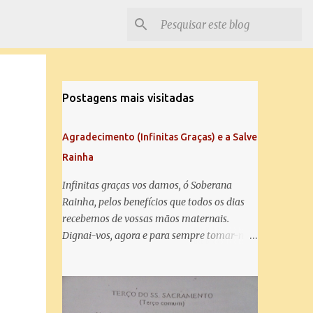
Postagens mais visitadas
Agradecimento (Infinitas Graças) e a Salve
Rainha
Infinitas graças vos damos, ó Soberana
Rainha, pelos benefícios que todos os dias
recebemos de vossas mãos maternais.
Dignai-vos, agora e para sempre tomar-nos
debaixo do vosso poderoso amparo e para
mais vos agradecer, vos saudamos com uma
Salve Rainha: Salve Rainha , Mãe de
misericórdia, vida, doçura, esperança nossa,