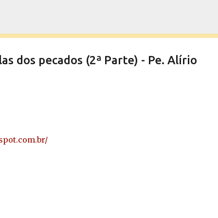
Pular para o conteúdo principal
 dos pecados (2ª Parte) - Pe. Alírio
gspot.com.br/