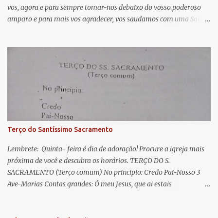
vos, agora e para sempre tomar-nos debaixo do vosso poderoso
i
amparo e para mais vos agradecer, vos saudamos com uma Salve
o
Rainha: Salve Rainha , Mãe de misericórdia, vida, doçura,
s
esperança nossa, salve! A vós bradamos os degredados filhos de
Eva, a vós suspiramos, gemendo e chorando neste vale de
lágrimas. Eia, pois, Advogada nossa, estes vossos olhos
misericordiosos a nós volvei, e depois deste desterro, mostrai-nos
Jesus. Bendito é o fruto do vosso ventre, ó clemente, ó piedosa, ó
doce e sempre Virgem Maria. Rogai por nós Santa Mãe de Deus.
Para que sejamos dignos das promessas de Cristo. Amém.
Terço do Santíssimo Sacramento
Lembrete: Quinta- feira é dia de adoração! Procure a igreja mais
próxima de você e descubra os horários. TERÇO DO S.
SACRAMENTO (Terço comum) No principio: Credo Pai-Nosso 3
Ave-Marias Contas grandes: Ó meu Jesus, que ai estais
Sacramentado, não permitais que eu viva sem Vós, nem morta em
pecado. Uni o meu coração ao Vosso e o Vosso ao meu, e, nem sem