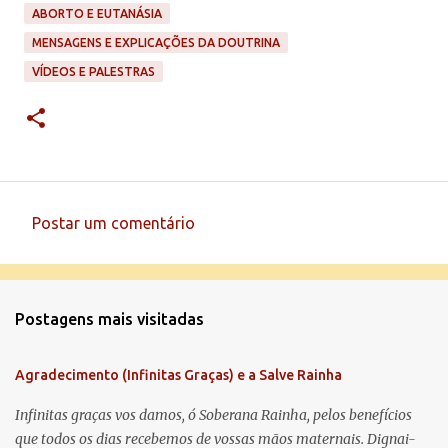
ABORTO E EUTANÁSIA
MENSAGENS E EXPLICAÇÕES DA DOUTRINA
VÍDEOS E PALESTRAS
Postar um comentário
C
o
m
Postagens mais visitadas
e
n
Agradecimento (Infinitas Graças) e a Salve Rainha
t
á
Infinitas graças vos damos, ó Soberana Rainha, pelos benefícios
que todos os dias recebemos de vossas mãos maternais. Dignai-
r