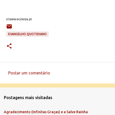
cf.www.ecclesia.pt
EVANGELHO QUOTIDIANO
Postar um comentário
C
o
m
Postagens mais visitadas
e
n
Agradecimento (Infinitas Graças) e a Salve Rainha
t