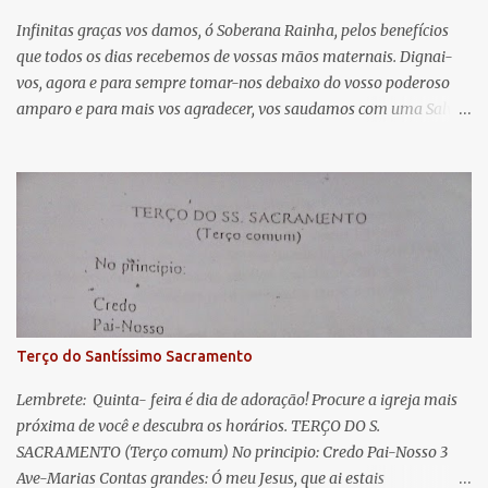
á
Infinitas graças vos damos, ó Soberana Rainha, pelos benefícios
que todos os dias recebemos de vossas mãos maternais. Dignai-
r
vos, agora e para sempre tomar-nos debaixo do vosso poderoso
i
amparo e para mais vos agradecer, vos saudamos com uma Salve
o
Rainha: Salve Rainha , Mãe de misericórdia, vida, doçura,
s
esperança nossa, salve! A vós bradamos os degredados filhos de
Eva, a vós suspiramos, gemendo e chorando neste vale de
lágrimas. Eia, pois, Advogada nossa, estes vossos olhos
misericordiosos a nós volvei, e depois deste desterro, mostrai-nos
Jesus. Bendito é o fruto do vosso ventre, ó clemente, ó piedosa, ó
doce e sempre Virgem Maria. Rogai por nós Santa Mãe de Deus.
Para que sejamos dignos das promessas de Cristo. Amém.
Terço do Santíssimo Sacramento
Lembrete: Quinta- feira é dia de adoração! Procure a igreja mais
próxima de você e descubra os horários. TERÇO DO S.
SACRAMENTO (Terço comum) No principio: Credo Pai-Nosso 3
Ave-Marias Contas grandes: Ó meu Jesus, que ai estais