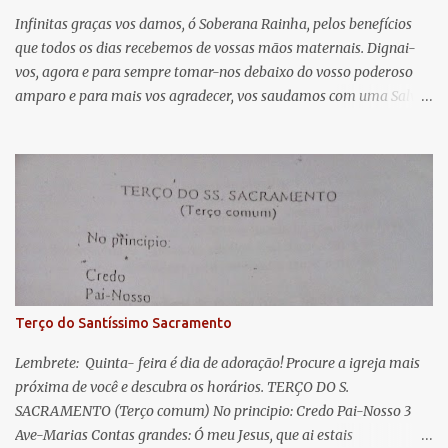
Infinitas graças vos damos, ó Soberana Rainha, pelos benefícios
que todos os dias recebemos de vossas mãos maternais. Dignai-
vos, agora e para sempre tomar-nos debaixo do vosso poderoso
amparo e para mais vos agradecer, vos saudamos com uma Salve
Rainha: Salve Rainha , Mãe de misericórdia, vida, doçura,
esperança nossa, salve! A vós bradamos os degredados filhos de
Eva, a vós suspiramos, gemendo e chorando neste vale de
lágrimas. Eia, pois, Advogada nossa, estes vossos olhos
misericordiosos a nós volvei, e depois deste desterro, mostrai-nos
Jesus. Bendito é o fruto do vosso ventre, ó clemente, ó piedosa, ó
doce e sempre Virgem Maria. Rogai por nós Santa Mãe de Deus.
Para que sejamos dignos das promessas de Cristo. Amém.
Terço do Santíssimo Sacramento
Lembrete: Quinta- feira é dia de adoração! Procure a igreja mais
próxima de você e descubra os horários. TERÇO DO S.
SACRAMENTO (Terço comum) No principio: Credo Pai-Nosso 3
Ave-Marias Contas grandes: Ó meu Jesus, que ai estais