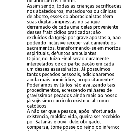
ou abortam os filhotes.
Assim sendo, todas as crianças sacrificadas
nos abatedouros, matadouros ou clínicas
de aborto, esses colaboracionistas têem
suas digitais impressas no sangue
derramado de cada uma delas proveniente
desses fratricídios praticados; são
excluídos da Igreja por grave apostasia, não
podendo inclusive receber validamente os
sacramentos, transformando-se em mortos
espirituais, defuntos ambulantes.
O pior, no Juízo Final serão duramente
interpelados de co-participação em cada
um desses assassinatos. Já possuímos
tantos pecados pessoais, adicionaremos
ainda mais homicídios, propositamente?
Poderíamos evitá-los não avalizando tais
procedimentos, acrescendo milhares de
gravíssimos pecados ainda mais ao nosso
já sujíssimo currículo existencial como
católicos.
A não ser que a pessoa, após infortunada
existência, maldita vida, queira ser recebido
por Satanás e ouvir dele: obrigado,
comparsa, tome posse do reino do inferno;