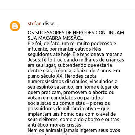
stefan
disse…
C
OS SUCESSORES DE HERODES CONTINUAM
o
SUA MACABRA MISSÃO...
Ele foi, de fato, um rei muito poderoso e
m
influente, por manter cativos fiéis
e
seguidores até hoje. Ele tencionava matar a
Jesus: fê-lo trucidando milhares de crianças
n
em seu lugar, subtendendo que estaria
t
dentre elas, à época, abaixo de 2 anos. Em
pleno século XXI Herodes capta
á
numerosíssimos discípulos, vinculados a
r
seu espírito satânico, em nome e lugar de
quem praticam, promovem o aborto ou
i
votam em candidatos ou partidos
o
socialistas ou comunistas – piores os
possuidores de militância ativa – que
s
implantam leis homicidas com o aval de
seus eleitores, como a do aborto e outras
anti ético-morais cristãs.
Nem os animais jamais ingerem seus ovos