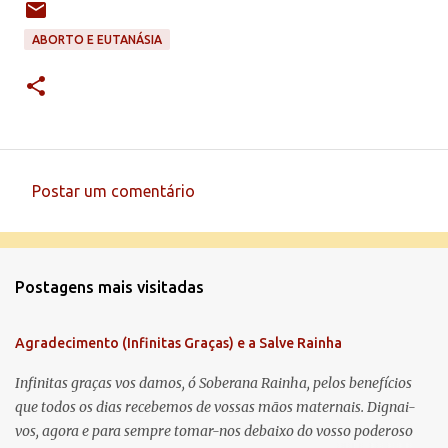
ABORTO E EUTANÁSIA
Postar um comentário
C
o
m
Postagens mais visitadas
e
n
Agradecimento (Infinitas Graças) e a Salve Rainha
t
á
Infinitas graças vos damos, ó Soberana Rainha, pelos benefícios
que todos os dias recebemos de vossas mãos maternais. Dignai-
r
vos, agora e para sempre tomar-nos debaixo do vosso poderoso
i