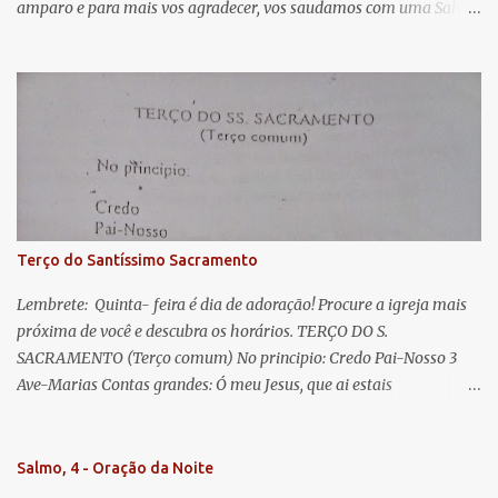
amparo e para mais vos agradecer, vos saudamos com uma Salve
o
Rainha: Salve Rainha , Mãe de misericórdia, vida, doçura,
s
esperança nossa, salve! A vós bradamos os degredados filhos de
Eva, a vós suspiramos, gemendo e chorando neste vale de
lágrimas. Eia, pois, Advogada nossa, estes vossos olhos
misericordiosos a nós volvei, e depois deste desterro, mostrai-nos
Jesus. Bendito é o fruto do vosso ventre, ó clemente, ó piedosa, ó
doce e sempre Virgem Maria. Rogai por nós Santa Mãe de Deus.
Para que sejamos dignos das promessas de Cristo. Amém.
Terço do Santíssimo Sacramento
Lembrete: Quinta- feira é dia de adoração! Procure a igreja mais
próxima de você e descubra os horários. TERÇO DO S.
SACRAMENTO (Terço comum) No principio: Credo Pai-Nosso 3
Ave-Marias Contas grandes: Ó meu Jesus, que ai estais
Sacramentado, não permitais que eu viva sem Vós, nem morta em
pecado. Uni o meu coração ao Vosso e o Vosso ao meu, e, nem sem
Vós morra eu! Nas contas pequenas: Sacramento de Amor!
Salmo, 4 - Oração da Noite
Misericórdia Senhor! Glória ao Pai: Cristo pão da vida e remédio