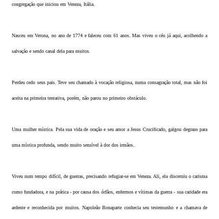
congregação que iniciou em Veneza, Itália.
Nasceu em Verona, no ano de 1774 e faleceu com 61 anos. Mas viveu o céu já aqui, acolhendo a
salvação e sendo canal dela para muitos.
Perdeu cedo seus pais. Teve seu chamado à vocação religiosa, numa consagração total, mas não foi
aceita na primeira tentativa, porém, não parou no primeiro obstáculo.
Uma mulher mística. Pela sua vida de oração e seu amor a Jesus Crucificado, galgou degraus para
uma mística profunda, sendo muito sensível à dor dos irmãos.
Viveu num tempo difícil, de guerras, precisando refugiar-se em Veneza. Ali, ela discerniu o carisma
como fundadora, e na prática - por causa dos órfãos, enfermos e vítimas da guerra - sua caridade era
ardente e reconhecida por muitos. Napoleão Bonaparte conhecia seu testemunho e a chamava de