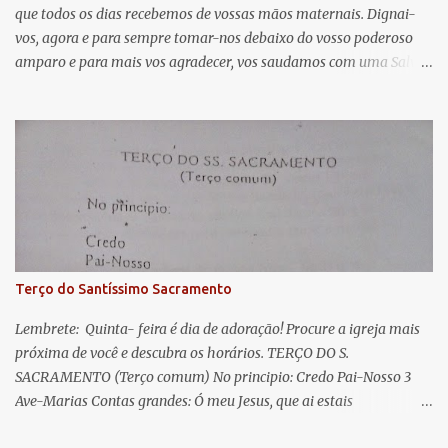
que todos os dias recebemos de vossas mãos maternais. Dignai-
r
vos, agora e para sempre tomar-nos debaixo do vosso poderoso
i
amparo e para mais vos agradecer, vos saudamos com uma Salve
o
Rainha: Salve Rainha , Mãe de misericórdia, vida, doçura,
s
esperança nossa, salve! A vós bradamos os degredados filhos de
Eva, a vós suspiramos, gemendo e chorando neste vale de
lágrimas. Eia, pois, Advogada nossa, estes vossos olhos
misericordiosos a nós volvei, e depois deste desterro, mostrai-nos
Jesus. Bendito é o fruto do vosso ventre, ó clemente, ó piedosa, ó
doce e sempre Virgem Maria. Rogai por nós Santa Mãe de Deus.
Para que sejamos dignos das promessas de Cristo. Amém.
Terço do Santíssimo Sacramento
Lembrete: Quinta- feira é dia de adoração! Procure a igreja mais
próxima de você e descubra os horários. TERÇO DO S.
SACRAMENTO (Terço comum) No principio: Credo Pai-Nosso 3
Ave-Marias Contas grandes: Ó meu Jesus, que ai estais
Sacramentado, não permitais que eu viva sem Vós, nem morta em