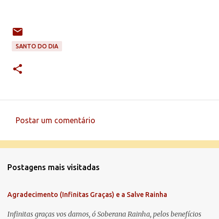
SANTO DO DIA
Postar um comentário
C
o
m
Postagens mais visitadas
e
n
Agradecimento (Infinitas Graças) e a Salve Rainha
t
á
Infinitas graças vos damos, ó Soberana Rainha, pelos benefícios