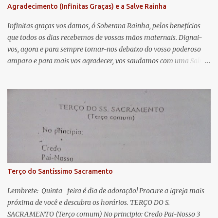
Agradecimento (Infinitas Graças) e a Salve Rainha
t
á
Infinitas graças vos damos, ó Soberana Rainha, pelos benefícios
que todos os dias recebemos de vossas mãos maternais. Dignai-
r
vos, agora e para sempre tomar-nos debaixo do vosso poderoso
i
amparo e para mais vos agradecer, vos saudamos com uma Salve
o
Rainha: Salve Rainha , Mãe de misericórdia, vida, doçura,
s
esperança nossa, salve! A vós bradamos os degredados filhos de
Eva, a vós suspiramos, gemendo e chorando neste vale de
lágrimas. Eia, pois, Advogada nossa, estes vossos olhos
misericordiosos a nós volvei, e depois deste desterro, mostrai-nos
Jesus. Bendito é o fruto do vosso ventre, ó clemente, ó piedosa, ó
doce e sempre Virgem Maria. Rogai por nós Santa Mãe de Deus.
Para que sejamos dignos das promessas de Cristo. Amém.
Terço do Santíssimo Sacramento
Lembrete: Quinta- feira é dia de adoração! Procure a igreja mais
próxima de você e descubra os horários. TERÇO DO S.
SACRAMENTO (Terço comum) No principio: Credo Pai-Nosso 3