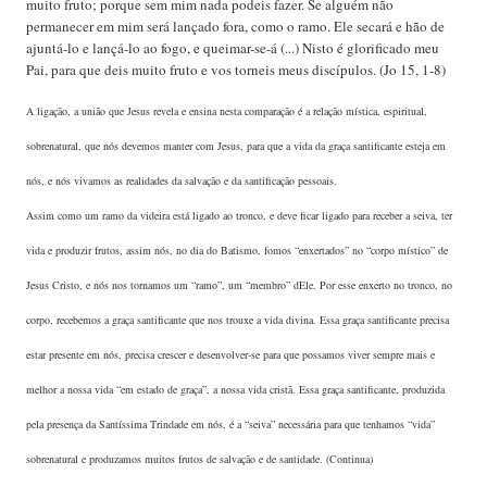
muito fruto; porque sem mim nada podeis fazer. Se alguém não
permanecer em mim será lançado fora, como o ramo. Ele secará e hão de
ajuntá-lo e lançá-lo ao fogo, e queimar-se-á (...) Nisto é glorificado meu
Pai, para que deis muito fruto e vos torneis meus discípulos. (Jo 15, 1-8)
A ligação, a união que Jesus revela e ensina nesta comparação é a relação mística, espiritual,
sobrenatural, que nós devemos manter com Jesus, para que a vida da graça santificante esteja em
nós, e nós vivamos as realidades da salvação e da santificação pessoais.
Assim como um ramo da videira está ligado ao tronco, e deve ficar ligado para receber a seiva, ter
vida e produzir frutos, assim nós, no dia do Batismo, fomos “enxertados” no “corpo místico” de
Jesus Cristo, e nós nos tornamos um “ramo”, um “membro” dEle. Por esse enxerto no tronco, no
corpo, recebemos a graça santificante que nos trouxe a vida divina. Essa graça santificante precisa
estar presente em nós, precisa crescer e desenvolver-se para que possamos viver sempre mais e
melhor a nossa vida “em estado de graça”, a nossa vida cristã. Essa graça santificante, produzida
pela presença da Santíssima Trindade em nós, é a “seiva” necessária para que tenhamos “vida”
sobrenatural e produzamos muitos frutos de salvação e de santidade. (Continua)