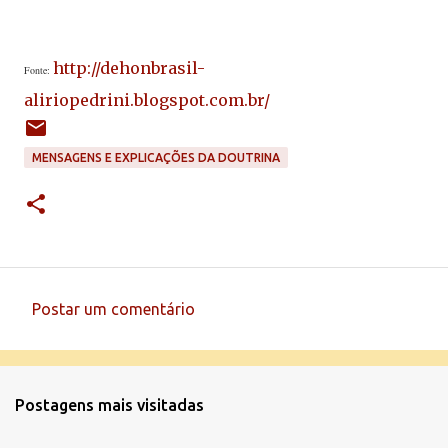
http://dehonbrasil-
Fonte:
aliriopedrini.blogspot.com.br/
MENSAGENS E EXPLICAÇÕES DA DOUTRINA
Postar um comentário
C
o
m
Postagens mais visitadas
e
n