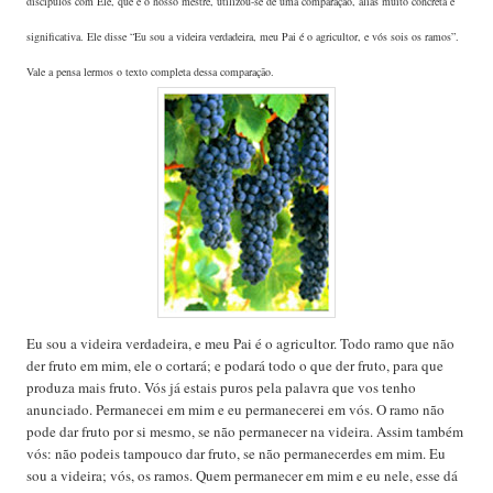
discípulos com Ele, que é o nosso mestre, utilizou-se de uma comparação, aliás muito concreta e
significativa. Ele disse “Eu sou a videira verdadeira, meu Pai é o agricultor, e vós sois os ramos”.
Vale a pensa lermos o texto completa dessa comparação.
Eu sou a videira verdadeira, e meu Pai é o agricultor. Todo ramo que não
der fruto em mim, ele o cortará; e podará todo o que der fruto, para que
produza mais fruto. Vós já estais puros pela palavra que vos tenho
anunciado. Permanecei em mim e eu permanecerei em vós. O ramo não
pode dar fruto por si mesmo, se não permanecer na videira. Assim também
vós: não podeis tampouco dar fruto, se não permanecerdes em mim. Eu
sou a videira; vós, os ramos. Quem permanecer em mim e eu nele, esse dá