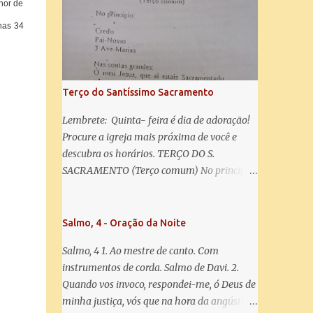
misericórdia, vida, doçura, esperança nossa,
hor de
salve! A vós bradamos os degredados filhos
nas 34
de Eva, a vós suspiramos, gemendo e
chorando neste vale de lágrimas. Eia, pois,
Advogada nossa, estes vossos olhos
misericordiosos a nós volvei, e depois deste
Terço do Santíssimo Sacramento
desterro, mostrai-nos Jesus. Bendito é o
fruto do vosso ventre, ó clemente, ó piedosa,
Lembrete: Quinta- feira é dia de adoração!
ó doce e sempre Virgem Maria. Rogai por
Procure a igreja mais próxima de você e
nós Santa Mãe de Deus. Para que sejamos
descubra os horários. TERÇO DO S.
dignos das promessas de Cristo. Amém.
SACRAMENTO (Terço comum) No principio:
Credo Pai-Nosso 3 Ave-Marias Contas
grandes: Ó meu Jesus, que ai estais
Sacramentado, não permitais que eu viva
Salmo, 4 - Oração da Noite
sem Vós, nem morta em pecado. Uni o meu
Salmo, 4 1. Ao mestre de canto. Com
coração ao Vosso e o Vosso ao meu, e, nem
instrumentos de corda. Salmo de Davi. 2.
sem Vós morra eu! Nas contas pequenas:
Quando vos invoco, respondei-me, ó Deus de
Sacramento de Amor! Misericórdia Senhor!
minha justiça, vós que na hora da angústia
Glória ao Pai: Cristo pão da vida e remédio