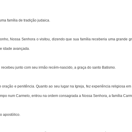
a família de tradição judaica.
onho, Nossa Senhora o visitou, dizendo que sua família receberia uma grande gr
e idade avançada.
recebeu junto com seu irmão recém-nascido, a graça do santo Batismo.
oração e penitência. Quanto ao seu lugar na Igreja, fez experiência religiosa em
 tempo num Carmelo, entrou na ordem consagrada a Nossa Senhora, a família Carme
ho apostólico.