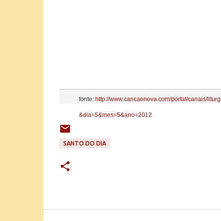
fonte:
http://www.cancaonova.com/portal/canais/liturg
&dia=5&mes=5&ano=2012
SANTO DO DIA