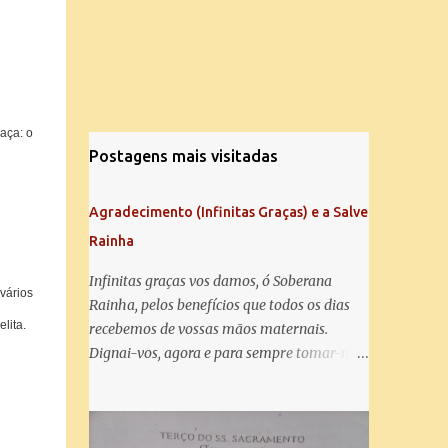
aça: o
Postagens mais visitadas
Agradecimento (Infinitas Graças) e a Salve
Rainha
Infinitas graças vos damos, ó Soberana
 vários
Rainha, pelos benefícios que todos os dias
lita.
recebemos de vossas mãos maternais.
Dignai-vos, agora e para sempre tomar-nos
debaixo do vosso poderoso amparo e para
mais vos agradecer, vos saudamos com uma
Salve Rainha: Salve Rainha , Mãe de