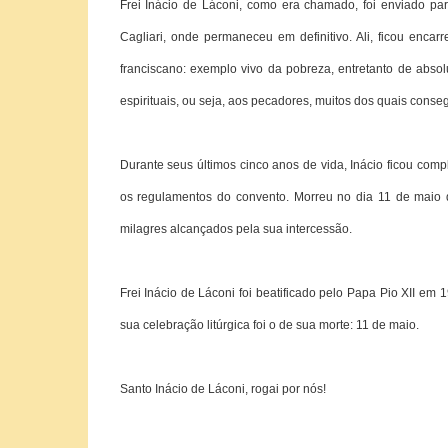
Frei Inácio de Láconi, como era chamado, foi enviado p
Cagliari, onde permaneceu em definitivo. Ali, ficou enca
franciscano: exemplo vivo da pobreza, entretanto de abso
espirituais, ou seja, aos pecadores, muitos dos quais conse
Durante seus últimos cinco anos de vida, Inácio ficou c
os regulamentos do convento. Morreu no dia 11 de maio 
milagres alcançados pela sua intercessão.
Frei Inácio de Láconi foi beatificado pelo Papa Pio XII 
sua celebração litúrgica foi o de sua morte: 11 de maio.
Santo Inácio de Láconi, rogai por nós!