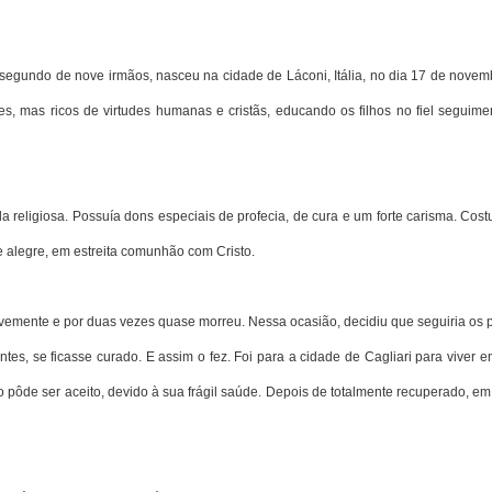
 segundo de nove irmãos, nasceu na cidade de Láconi, Itália, no dia 17 de novem
s, mas ricos de virtudes humanas e cristãs, educando os filhos no fiel seguime
da religiosa. Possuía dons especiais de profecia, de cura e um forte carisma. Co
e alegre, em estreita comunhão com Cristo.
avemente e por duas vezes quase morreu. Nessa ocasião, decidiu que seguiria os 
es, se ficasse curado. E assim o fez. Foi para a cidade de Cagliari para viver e
ôde ser aceito, devido à sua frágil saúde. Depois de totalmente recuperado, em