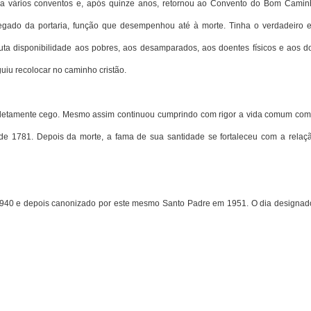
ara vários conventos e, após quinze anos, retornou ao Convento do Bom Cami
rregado da portaria, função que desempenhou até à morte. Tinha o verdadeiro es
luta disponibilidade aos pobres, aos desamparados, aos doentes físicos e aos d
guiu recolocar no caminho cristão.
ompletamente cego. Mesmo assim continuou cumprindo com rigor a vida comum com
de 1781. Depois da morte, a fama de sua santidade se fortaleceu com a relaç
em 1940 e depois canonizado por este mesmo Santo Padre em 1951. O dia designad