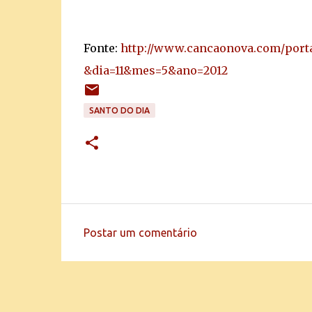
Fonte:
http://www.cancaonova.com/portal
&dia=11&mes=5&ano=2012
SANTO DO DIA
Postar um comentário
C
o
m
e