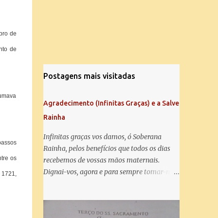
bro de
nto de
Postagens mais visitadas
stumava
Agradecimento (Infinitas Graças) e a Salve
Rainha
Infinitas graças vos damos, ó Soberana
passos
Rainha, pelos benefícios que todos os dias
ntre os
recebemos de vossas mãos maternais.
Dignai-vos, agora e para sempre tomar-nos
 1721,
debaixo do vosso poderoso amparo e para
mais vos agradecer, vos saudamos com uma
Salve Rainha: Salve Rainha , Mãe de