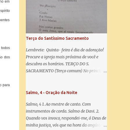
misericórdia, vida, doçura, esperança nossa,
nho em
salve! A vós bradamos os degredados filhos
pírito
de Eva, a vós suspiramos, gemendo e
oentes
chorando neste vale de lágrimas. Eia, pois,
Advogada nossa, estes vossos olhos
misericordiosos a nós volvei, e depois deste
Terço do Santíssimo Sacramento
desterro, mostrai-nos Jesus. Bendito é o
 todos
fruto do vosso ventre, ó clemente, ó piedosa,
Lembrete: Quinta- feira é dia de adoração!
ó doce e sempre Virgem Maria. Rogai por
Procure a igreja mais próxima de você e
ão dos
nós Santa Mãe de Deus. Para que sejamos
descubra os horários. TERÇO DO S.
dignos das promessas de Cristo. Amém.
SACRAMENTO (Terço comum) No principio:
Credo Pai-Nosso 3 Ave-Marias Contas
grandes: Ó meu Jesus, que ai estais
o para
Sacramentado, não permitais que eu viva
Salmo, 4 - Oração da Noite
sem Vós, nem morta em pecado. Uni o meu
Salmo, 4 1. Ao mestre de canto. Com
coração ao Vosso e o Vosso ao meu, e, nem
instrumentos de corda. Salmo de Davi. 2.
sem Vós morra eu! Nas contas pequenas:
Quando vos invoco, respondei-me, ó Deus de
Sacramento de Amor! Misericórdia Senhor!
minha justiça, vós que na hora da angústia
Glória ao Pai: Cristo pão da vida e remédio