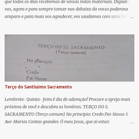
que todos os dias recebemos de vossas mãos maternais. Dignai-
r
vos, agora e para sempre tomar-nos debaixo do vosso poderoso
i
amparo e para mais vos agradecer, vos saudamos com uma Salve
o
Rainha: Salve Rainha , Mãe de misericórdia, vida, doçura,
s
esperança nossa, salve! A vós bradamos os degredados filhos de
Eva, a vós suspiramos, gemendo e chorando neste vale de
lágrimas. Eia, pois, Advogada nossa, estes vossos olhos
misericordiosos a nós volvei, e depois deste desterro, mostrai-nos
Jesus. Bendito é o fruto do vosso ventre, ó clemente, ó piedosa, ó
doce e sempre Virgem Maria. Rogai por nós Santa Mãe de Deus.
Para que sejamos dignos das promessas de Cristo. Amém.
Terço do Santíssimo Sacramento
Lembrete: Quinta- feira é dia de adoração! Procure a igreja mais
próxima de você e descubra os horários. TERÇO DO S.
SACRAMENTO (Terço comum) No principio: Credo Pai-Nosso 3
Ave-Marias Contas grandes: Ó meu Jesus, que ai estais
Sacramentado, não permitais que eu viva sem Vós, nem morta em
pecado. Uni o meu coração ao Vosso e o Vosso ao meu, e, nem sem