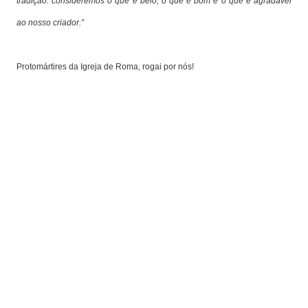
tradição: consideremos o que é belo, o que é bom e o que é agradável
ao nosso criador.”
Protomártires da Igreja de Roma, rogai por nós!