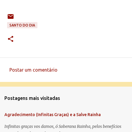
SANTO DO DIA
Postar um comentário
C
o
m
Postagens mais visitadas
e
n
Agradecimento (Infinitas Graças) e a Salve Rainha
t
á
Infinitas graças vos damos, ó Soberana Rainha, pelos benefícios