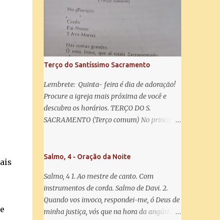
misericórdia, vida, doçura, esperança nossa,
salve! A vós bradamos os degredados filhos
de Eva, a vós suspiramos, gemendo e
chorando neste vale de lágrimas. Eia, pois,
Advogada nossa, estes vossos olhos
misericordiosos a nós volvei, e depois deste
Terço do Santíssimo Sacramento
desterro, mostrai-nos Jesus. Bendito é o
fruto do vosso ventre, ó clemente, ó piedosa,
Lembrete: Quinta- feira é dia de adoração!
ó doce e sempre Virgem Maria. Rogai por
Procure a igreja mais próxima de você e
nós Santa Mãe de Deus. Para que sejamos
descubra os horários. TERÇO DO S.
dignos das promessas de Cristo. Amém.
SACRAMENTO (Terço comum) No principio:
Credo Pai-Nosso 3 Ave-Marias Contas
grandes: Ó meu Jesus, que ai estais
Sacramentado, não permitais que eu viva
Salmo, 4 - Oração da Noite
ais
sem Vós, nem morta em pecado. Uni o meu
Salmo, 4 1. Ao mestre de canto. Com
coração ao Vosso e o Vosso ao meu, e, nem
instrumentos de corda. Salmo de Davi. 2.
sem Vós morra eu! Nas contas pequenas:
Quando vos invoco, respondei-me, ó Deus de
Sacramento de Amor! Misericórdia Senhor!
se
minha justiça, vós que na hora da angústia
Glória ao Pai: Cristo pão da vida e remédio