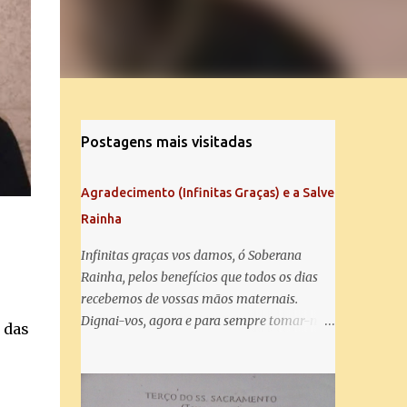
Postagens mais visitadas
Agradecimento (Infinitas Graças) e a Salve
Rainha
Infinitas graças vos damos, ó Soberana
Rainha, pelos benefícios que todos os dias
recebemos de vossas mãos maternais.
Dignai-vos, agora e para sempre tomar-nos
 das
debaixo do vosso poderoso amparo e para
mais vos agradecer, vos saudamos com uma
Salve Rainha: Salve Rainha , Mãe de