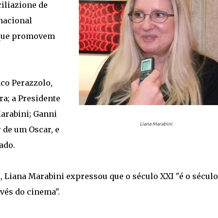
iliazione de
rnacional
 que promovem
co Perazzolo,
a; a Presidente
Marabini; Ganni
Liana Marabini.
 de um Oscar, e
ado.
Liana Marabini expressou que o século XXI "é o século
vés do cinema".