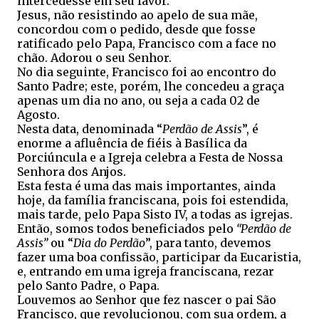
intercedesse em seu favor.
Jesus, não resistindo ao apelo de sua mãe,
concordou com o pedido, desde que fosse
ratificado pelo Papa, Francisco com a face no
chão. Adorou o seu Senhor.
No dia seguinte, Francisco foi ao encontro do
Santo Padre; este, porém, lhe concedeu a graça
apenas um dia no ano, ou seja a cada 02 de
Agosto.
Nesta data, denominada “
Perdão de Assis
”, é
enorme a afluência de fiéis à Basílica da
Porciúncula e a Igreja celebra a Festa de Nossa
Senhora dos Anjos.
Esta festa é uma das mais importantes, ainda
hoje, da família franciscana, pois foi estendida,
mais tarde, pelo Papa Sisto IV, a todas as igrejas.
Então, somos todos beneficiados pelo
“Perdão de
Assis”
ou “
Dia do Perdão
”, para tanto, devemos
fazer uma boa confissão, participar da Eucaristia,
e, entrando em uma igreja franciscana, rezar
pelo Santo Padre, o Papa.
Louvemos ao Senhor que fez nascer o pai São
Francisco, que revolucionou, com sua ordem, a