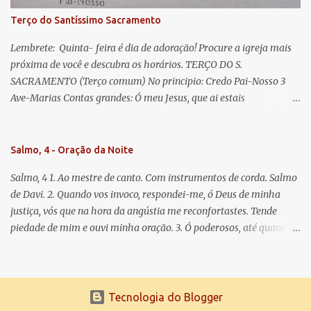
Terço do Santíssimo Sacramento
Lembrete: Quinta- feira é dia de adoração! Procure a igreja mais
próxima de você e descubra os horários. TERÇO DO S.
SACRAMENTO (Terço comum) No principio: Credo Pai-Nosso 3
Ave-Marias Contas grandes: Ó meu Jesus, que ai estais
Sacramentado, não permitais que eu viva sem Vós, nem morta em
pecado. Uni o meu coração ao Vosso e o Vosso ao meu, e, nem sem
Vós morra eu! Nas contas pequenas: Sacramento de Amor!
Salmo, 4 - Oração da Noite
Misericórdia Senhor! Glória ao Pai: Cristo pão da vida e remédio
Salmo, 4 1. Ao mestre de canto. Com instrumentos de corda. Salmo
que nos salva, dá-nos Vossa força, Vosso perdão e a Vossa
de Davi. 2. Quando vos invoco, respondei-me, ó Deus de minha
misericórdia. (no fim) Rezar 3 vezes: Louvores e graças se deem a
justiça, vós que na hora da angústia me reconfortastes. Tende
cada momento ao Santíssimo e Diviníssimo Sacramento.
piedade de mim e ouvi minha oração. 3. Ó poderosos, até quando
tereis o coração endurecido, no amor das vaidades e na busca da
mentira? 4. O Senhor escolheu como eleito uma pessoa admirável,
o Senhor me ouviu quando o invoquei. 5. Tremei, mas sem pecar;
refleti em vossos corações, quando estiverdes em vossos leitos, e
Tecnologia do Blogger