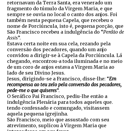
retornavam da Terra Santa, era venerado um
fragmento do túmulo da Virgem Maria, e que
sempre se ouvia no local o canto dos anjos. Foi
também nesta pequena Capela, que recebeu o
nome de Porciúncula, isto é, pequena porção, que
São Francisco recebeu a indulgência do “
Perdão de
Assis
”.
Estava certa noite em sua cela, rezando pela
conversão dos pecadores, quando um anjo
convidou a dirigir-se à Capela da Porciúncula. Lá
chegando, encontrou-a toda iluminada e no meio
de um coro de anjos estava a Virgem Maria ao
lado de seu Divino Jesus.
Jesus, dirigindo-se a Francisco, disse-lhe: “
Em
recompensa ao teu zelo pela conversão dos pecadores,
pede-me o que quiseres
”.
O Seráfico Pai Francisco, pediu-lhe então a
indulgência Plenária para todos aqueles que.
tendo confessado e comungado, visitassem
aquela pequena igrejinha.
São Francisco, meio que assustado com seu
atrevimento, suplicou à Virgem Maria que