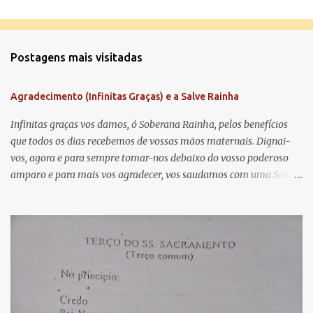
C
o
m
Postagens mais visitadas
e
n
Agradecimento (Infinitas Graças) e a Salve Rainha
t
á
Infinitas graças vos damos, ó Soberana Rainha, pelos benefícios
que todos os dias recebemos de vossas mãos maternais. Dignai-
r
vos, agora e para sempre tomar-nos debaixo do vosso poderoso
i
amparo e para mais vos agradecer, vos saudamos com uma Salve
o
Rainha: Salve Rainha , Mãe de misericórdia, vida, doçura,
s
esperança nossa, salve! A vós bradamos os degredados filhos de
Eva, a vós suspiramos, gemendo e chorando neste vale de
lágrimas. Eia, pois, Advogada nossa, estes vossos olhos
misericordiosos a nós volvei, e depois deste desterro, mostrai-nos
Jesus. Bendito é o fruto do vosso ventre, ó clemente, ó piedosa, ó
doce e sempre Virgem Maria. Rogai por nós Santa Mãe de Deus.
Para que sejamos dignos das promessas de Cristo. Amém.