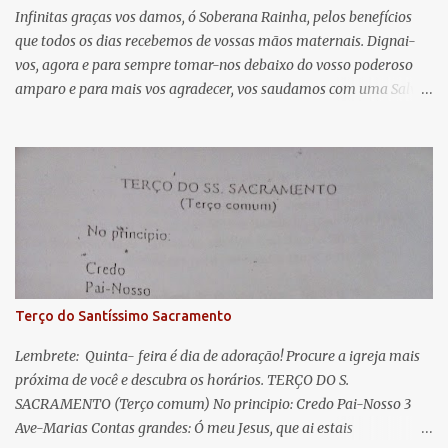
á
Infinitas graças vos damos, ó Soberana Rainha, pelos benefícios
que todos os dias recebemos de vossas mãos maternais. Dignai-
r
vos, agora e para sempre tomar-nos debaixo do vosso poderoso
i
amparo e para mais vos agradecer, vos saudamos com uma Salve
o
Rainha: Salve Rainha , Mãe de misericórdia, vida, doçura,
s
esperança nossa, salve! A vós bradamos os degredados filhos de
Eva, a vós suspiramos, gemendo e chorando neste vale de
lágrimas. Eia, pois, Advogada nossa, estes vossos olhos
misericordiosos a nós volvei, e depois deste desterro, mostrai-nos
Jesus. Bendito é o fruto do vosso ventre, ó clemente, ó piedosa, ó
doce e sempre Virgem Maria. Rogai por nós Santa Mãe de Deus.
Para que sejamos dignos das promessas de Cristo. Amém.
Terço do Santíssimo Sacramento
Lembrete: Quinta- feira é dia de adoração! Procure a igreja mais
próxima de você e descubra os horários. TERÇO DO S.
SACRAMENTO (Terço comum) No principio: Credo Pai-Nosso 3
Ave-Marias Contas grandes: Ó meu Jesus, que ai estais