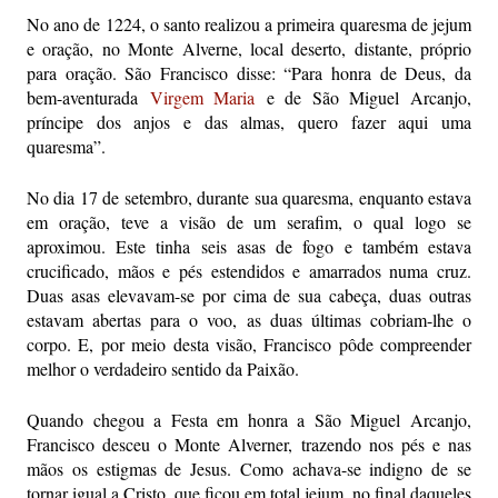
No ano de 1224, o santo realizou a primeira quaresma de jejum
e oração, no Monte Alverne, local deserto, distante, próprio
para oração. São Francisco disse: “Para honra de Deus, da
bem-aventurada
Virgem Maria
e de São Miguel Arcanjo,
príncipe dos anjos e das almas, quero fazer aqui uma
quaresma”.
No dia 17 de setembro, durante sua quaresma, enquanto estava
em oração, teve a visão de um serafim, o qual logo se
aproximou. Este tinha seis asas de fogo e também estava
crucificado, mãos e pés estendidos e amarrados numa cruz.
Duas asas elevavam-se por cima de sua cabeça, duas outras
estavam abertas para o voo, as duas últimas cobriam-lhe o
corpo. E, por meio desta visão, Francisco pôde compreender
melhor o verdadeiro sentido da Paixão.
Quando chegou a Festa em honra a São Miguel Arcanjo,
Francisco desceu o Monte Alverner, trazendo nos pés e nas
mãos os estigmas de Jesus. Como achava-se indigno de se
tornar igual a Cristo, que ficou em total jejum, no final daqueles