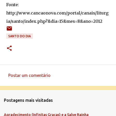
Fonte:
http://www.cancaonova.com/portal/canais/liturg
ia/santo/index.php?&dia=15&mes=8&ano=2012
SANTO DO DIA
Postar um comentário
C
o
m
Postagens mais visitadas
e
n
Agradecimento (Infinitas Graças) e a Salve Rainha