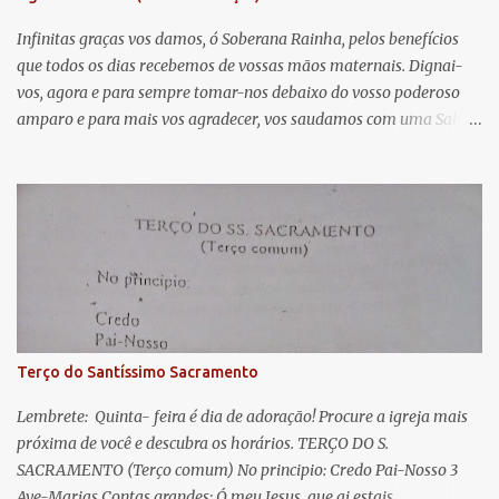
t
á
Infinitas graças vos damos, ó Soberana Rainha, pelos benefícios
que todos os dias recebemos de vossas mãos maternais. Dignai-
r
vos, agora e para sempre tomar-nos debaixo do vosso poderoso
i
amparo e para mais vos agradecer, vos saudamos com uma Salve
o
Rainha: Salve Rainha , Mãe de misericórdia, vida, doçura,
s
esperança nossa, salve! A vós bradamos os degredados filhos de
Eva, a vós suspiramos, gemendo e chorando neste vale de
lágrimas. Eia, pois, Advogada nossa, estes vossos olhos
misericordiosos a nós volvei, e depois deste desterro, mostrai-nos
Jesus. Bendito é o fruto do vosso ventre, ó clemente, ó piedosa, ó
doce e sempre Virgem Maria. Rogai por nós Santa Mãe de Deus.
Para que sejamos dignos das promessas de Cristo. Amém.
Terço do Santíssimo Sacramento
Lembrete: Quinta- feira é dia de adoração! Procure a igreja mais
próxima de você e descubra os horários. TERÇO DO S.
SACRAMENTO (Terço comum) No principio: Credo Pai-Nosso 3
Ave-Marias Contas grandes: Ó meu Jesus, que ai estais