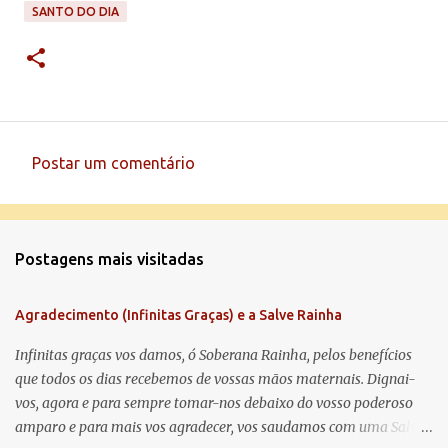
SANTO DO DIA
Postar um comentário
C
o
m
Postagens mais visitadas
e
n
Agradecimento (Infinitas Graças) e a Salve Rainha
t
á
Infinitas graças vos damos, ó Soberana Rainha, pelos benefícios
que todos os dias recebemos de vossas mãos maternais. Dignai-
r
vos, agora e para sempre tomar-nos debaixo do vosso poderoso
i
amparo e para mais vos agradecer, vos saudamos com uma Salve
o