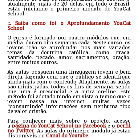
atualmente, mais de 20 delas, em todo o Brasil,
estão iniciando o primeiro módulo do YouCat
School.
::. Saiba como foi o Aprofundamento YouCat
School
O curso é formado por quatro módulos que, em
média, duram oito semanas cada. Neste curso, os
jovens irão se aprofundar nos mais variados
temas da doutrina católica, como graça,
santidade, pecado, amor, sacramentos, oração,
entre muitos outros.
As aulas possuem uma linguagem jovem e bem
direta, fazendo com que o público se identifique
ainda mais com o conteúdo. Atualmente, as aulas
são ministradas, todos os fins de semana, sendo
que uma é presencial e a outra on-line. Este
método foi adotado tendo em vista o tempo que o
jovem passa na internet, muitas vezes
“consumindo” informações sem nenhuma tipo
de valor cristão.
Para conhecer mais sobre o projeto, acesse
a
página do YouCat School no Facebook
e o
perfil
no Twitter
. As aulas do primeiro módulo já estão
disponíveis no
Canal do Youtube
.