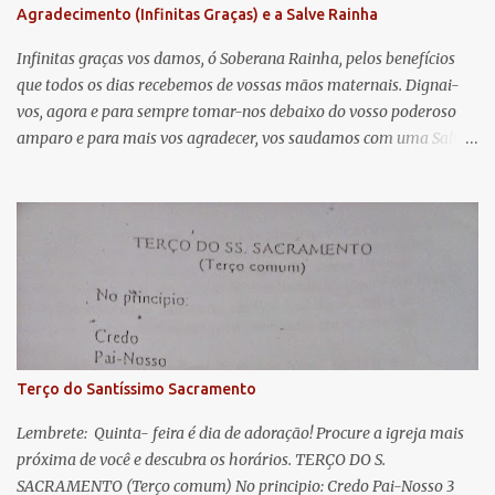
Agradecimento (Infinitas Graças) e a Salve Rainha
t
á
Infinitas graças vos damos, ó Soberana Rainha, pelos benefícios
que todos os dias recebemos de vossas mãos maternais. Dignai-
r
vos, agora e para sempre tomar-nos debaixo do vosso poderoso
i
amparo e para mais vos agradecer, vos saudamos com uma Salve
o
Rainha: Salve Rainha , Mãe de misericórdia, vida, doçura,
s
esperança nossa, salve! A vós bradamos os degredados filhos de
Eva, a vós suspiramos, gemendo e chorando neste vale de
lágrimas. Eia, pois, Advogada nossa, estes vossos olhos
misericordiosos a nós volvei, e depois deste desterro, mostrai-nos
Jesus. Bendito é o fruto do vosso ventre, ó clemente, ó piedosa, ó
doce e sempre Virgem Maria. Rogai por nós Santa Mãe de Deus.
Para que sejamos dignos das promessas de Cristo. Amém.
Terço do Santíssimo Sacramento
Lembrete: Quinta- feira é dia de adoração! Procure a igreja mais
próxima de você e descubra os horários. TERÇO DO S.
SACRAMENTO (Terço comum) No principio: Credo Pai-Nosso 3