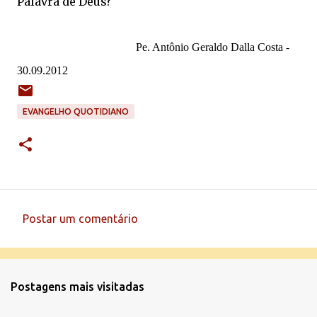
Palavra de Deus?
Pe. Antônio Geraldo Dalla Costa -
30.09.2012
EVANGELHO QUOTIDIANO
Postar um comentário
C
o
m
Postagens mais visitadas
e
n