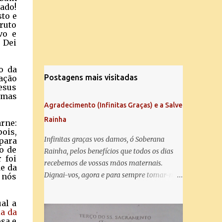
rado!
sto e
ruto
vo e
 Dei
o da
Postagens mais visitadas
lação
esus
, mas
Agradecimento (Infinitas Graças) e a Salve
Rainha
rne:
pois,
Infinitas graças vos damos, ó Soberana
para
o de
Rainha, pelos benefícios que todos os dias
 foi
recebemos de vossas mãos maternais.
de da
Dignai-vos, agora e para sempre tomar-nos
a nós
debaixo do vosso poderoso amparo e para
mais vos agradecer, vos saudamos com uma
al a
Salve Rainha: Salve Rainha , Mãe de
ia da
osa e