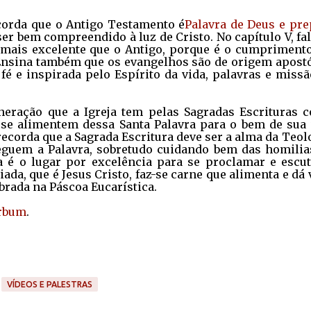
ecorda que o Antigo Testamento é
Palavra de Deus e pre
er bem compreendido à luz de Cristo. No capítulo V, fa
 mais excelente que o Antigo, porque é o cumpriment
 Ensina também que os evangelhos são de origem apostó
é e inspirada pelo Espírito da vida, palavras e missã
eneração que a Igreja tem pelas Sagradas Escrituras 
e se alimentem dessa Santa Palavra para o bem de sua 
ecorda que a Sagrada Escritura deve ser a alma da Teol
eguem a Palavra, sobretudo cuidando bem das homilia
a é o lugar por excelência para se proclamar e escut
iada, que é Jesus Cristo, faz-se carne que alimenta e dá 
brada na Páscoa Eucarística.
erbum
.
VÍDEOS E PALESTRAS