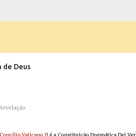
Pular para o conteúdo principal
a de Deus
Revelação
oncílio Vaticano II
é a Constituição Dogmática Dei Ve