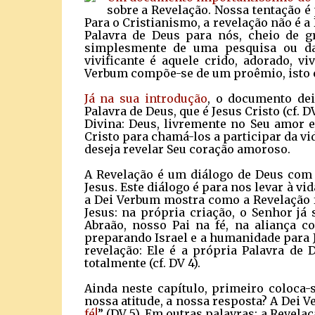
sobre a Revelação. Nossa tentação é 
Para o Cristianismo, a revelação não é a 
Palavra de Deus para nós, cheio de g
simplesmente de uma pesquisa ou da 
vivificante é aquele crido, adorado, v
Verbum compõe-se de um proêmio, isto é,
Já na sua introdução
, o documento dei
Palavra de Deus, que é Jesus Cristo (cf. D
Divina: Deus, livremente no Seu amor e
Cristo para chamá-los a participar da vi
deseja revelar Seu coração amoroso.
A Revelação é um diálogo de Deus com 
Jesus. Este diálogo é para nos levar à vid
a Dei Verbum mostra como a Revelação f
Jesus: na própria criação, o Senhor já
Abraão, nosso Pai na fé, na aliança c
preparando Israel e a humanidade para Je
revelação: Ele é a própria Palavra de D
totalmente (cf. DV 4).
Ainda neste capítulo, primeiro coloca-
nossa atitude, a nossa resposta? A Dei
fé!
” (DV 5). Em outras palavras: a Revel