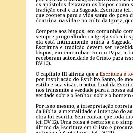
os apóstolos deixaram os bispos como se
tradição oral e na Sagrada Escritura (cf.
que coopera para a vida santa do povo d
doutrina, na vida e no culto da Igreja, qu
Compete aos bispos, em comunhão com o 
sempre progredindo na Igreja sob a inspi
ela está intimamente unida à Sagrada
Escritura e tradição devem ser recebi
bispos, em comunhão com o Papa, a inte
receberam autoridade de Cristo para isso
DV 10).
O capítulo III afirma que a
Escritura é t
por inspiração do Espírito Santo, de mo
estilo e sua visão, o autor final da Escri
nos transmite a verdade para a nossa sal
verdade sobre o Senhor, sobre o homem e 
Por isso mesmo, a interpretação correta
da Bíblia, a mentalidade e intenção do a
obra foi escrita. Sem contar que toda in
(cf. DV 12). Uma coisa é certa: seja o sim
último da Escritura em Cristo e procura
entregou à Santa Igreja (cf. DV 21).