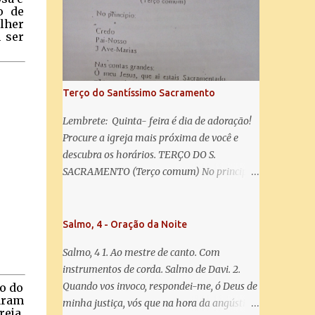
misericórdia, vida, doçura, esperança nossa,
o de
salve! A vós bradamos os degredados filhos
lher
de Eva, a vós suspiramos, gemendo e
 ser
chorando neste vale de lágrimas. Eia, pois,
Advogada nossa, estes vossos olhos
misericordiosos a nós volvei, e depois deste
Terço do Santíssimo Sacramento
desterro, mostrai-nos Jesus. Bendito é o
fruto do vosso ventre, ó clemente, ó piedosa,
Lembrete: Quinta- feira é dia de adoração!
ó doce e sempre Virgem Maria. Rogai por
Procure a igreja mais próxima de você e
nós Santa Mãe de Deus. Para que sejamos
descubra os horários. TERÇO DO S.
dignos das promessas de Cristo. Amém.
SACRAMENTO (Terço comum) No principio:
Credo Pai-Nosso 3 Ave-Marias Contas
grandes: Ó meu Jesus, que ai estais
Sacramentado, não permitais que eu viva
Salmo, 4 - Oração da Noite
sem Vós, nem morta em pecado. Uni o meu
Salmo, 4 1. Ao mestre de canto. Com
coração ao Vosso e o Vosso ao meu, e, nem
instrumentos de corda. Salmo de Davi. 2.
sem Vós morra eu! Nas contas pequenas:
Quando vos invoco, respondei-me, ó Deus de
ão do
Sacramento de Amor! Misericórdia Senhor!
caram
minha justiça, vós que na hora da angústia
Glória ao Pai: Cristo pão da vida e remédio
eja,