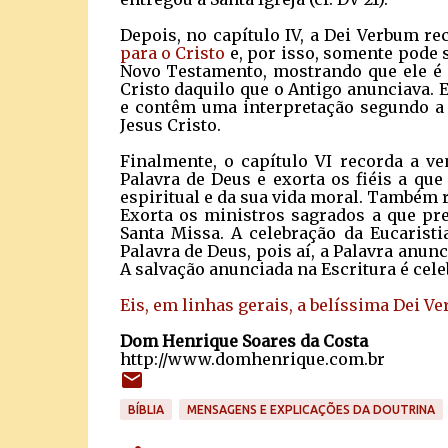
Depois, no capítulo IV, a Dei Verbum r
para o Cristo
e, por isso, somente pode s
Novo Testamento, mostrando que ele é
Cristo daquilo que o Antigo anunciava.
e contêm uma interpretação segundo a f
Jesus Cristo.
Finalmente, o capítulo VI recorda a v
Palavra de Deus e exorta os fiéis a qu
espiritual e da sua vida moral. Também r
Exorta os ministros sagrados a que pr
Santa Missa. A celebração da Eucaristi
Palavra de Deus, pois aí, a Palavra anunc
A salvação anunciada na Escritura é cele
Eis, em linhas gerais, a belíssima Dei V
Dom Henrique Soares da Costa
http://www.domhenrique.com.br
BÍBLIA
MENSAGENS E EXPLICAÇÕES DA DOUTRINA