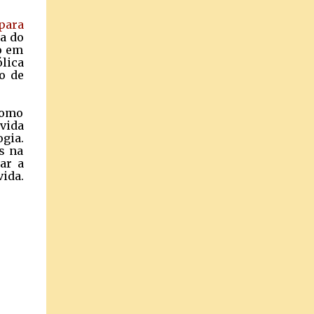
para
la do
o em
lica
o de
como
vida
ogia.
s na
ar a
vida.