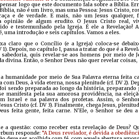
pensar logo que este documento fala sobre a Bíblia. Er
Bíblia, não é um livro, mas uma Pessoa: Jesus Cristo, ro
raça e de verdade. E mais, não um Jesus qualquer, f
opinião de algum erudito. O Jesus Cristo real, vi
ivido e testemunhado pela Igreja. É ele a Revelação! A
 uma introdução e seis capítulos. Vamos a eles.
xa claro que o Concílio (e a Igreja) coloca-se debaix
V 1). Depois, no capítulo I, passa a tratar do que é a Reve
 sabedoria, quis revelar-se aos homens por meio de J
da divina. Então, o Senhor Deus não quer revelar coisas
a humanidade por meio de Sua Palavra eterna feita ca
a com Deus, à vida eterna, nossa plenitude (cf. DV 2). De
oi sendo preparada ao longo da história, preparando 
 se manifesta pela sua amorosa providência, na eleiçã
om Israel e na palavra dos profetas. Assim, o Senhor
sus Cristo (cf. DV 3). Finalmente, chega Jesus, plenitu
eus feita gente, feita carne. N'Ele, o Senhor se deu 
se a questão: como receber esta revelação de Deus? Qu
 Verbum responde:
“A Deus revelador, é devida a obediênc
ação deve ser acolhida com fé, com aquela abertura amor