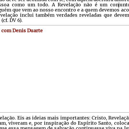
essoa como um todo. A Revelação não é um conjunt
lguém que vem ao nosso encontro e a quem devemos aco
evelação inclui também verdades reveladas que devem
cf. DV 6).
, com Denis Duarte
velação. Eis as ideias mais importantes: Cristo, Revelaç
am, viveram e, por inspiração do Espírito Santo, colo
 que essa mensagem de salvação continuasse viva na Igr