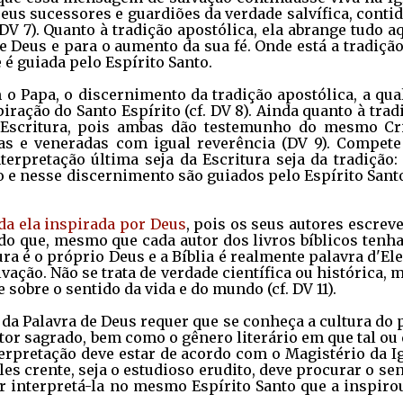
us sucessores e guardiões da verdade salvífica, conti
 DV 7). Quanto à tradição apostólica, ela abrange tudo a
e Deus e para o aumento da sua fé. Onde está a tradiçã
e é guiada pelo Espírito Santo.
Papa, o discernimento da tradição apostólica, a qual
ração do Santo Espírito (cf. DV 8). Ainda quanto à trad
 Escritura, pois ambas dão testemunho do mesmo Cri
das e veneradas com igual reverência (DV 9). Compete
rpretação última seja da Escritura seja da tradição: 
 e nesse discernimento são guiados pelo Espírito Santo
oda ela inspirada por Deus
, pois os seus autores escre
do que, mesmo que cada autor dos livros bíblicos tenh
tura é o próprio Deus e a Bíblia é realmente palavra d'El
vação. Não se trata de verdade científica ou histórica, 
sobre o sentido da vida e do mundo (cf. DV 11).
 da Palavra de Deus requer que se conheça a cultura do
utor sagrado, bem como o gênero literário em que tal ou
terpretação deve estar de acordo com o Magistério da I
ples crente, seja o estudioso erudito, deve procurar o se
r interpretá-la no mesmo Espírito Santo que a inspiro