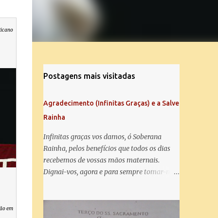
ticano
Postagens mais visitadas
Agradecimento (Infinitas Graças) e a Salve
Rainha
Infinitas graças vos damos, ó Soberana
Rainha, pelos benefícios que todos os dias
recebemos de vossas mãos maternais.
Dignai-vos, agora e para sempre tomar-nos
debaixo do vosso poderoso amparo e para
mais vos agradecer, vos saudamos com uma
Salve Rainha: Salve Rainha , Mãe de
tão em