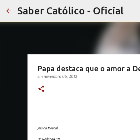
Saber Católico - Oficial
Papa destaca que o amor a D
em
novembro 06, 2012
Jéssica Marçal
Da Redação CN