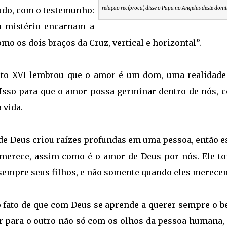
relação recíproca', disse o Papa no Angelus deste domi
udo, com o testemunho:
u mistério encarnam a
o os dois braços da Cruz, vertical e horizontal”.
to XVI lembrou que o amor é um dom, uma realidade
 Isso para que o amor possa germinar dentro de nós, 
 vida.
de Deus criou raízes profundas em uma pessoa, então es
merece, assim como é o amor de Deus por nós. Ele t
sempre seus filhos, e não somente quando eles merece
 o fato de que com Deus se aprende a querer sempre o b
r para o outro não só com os olhos da pessoa humana,