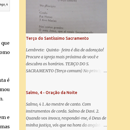
misericórdia, vida, doçura, esperança nossa,
ngo, 4
salve! A vós bradamos os degredados filhos
de Eva, a vós suspiramos, gemendo e
chorando neste vale de lágrimas. Eia, pois,
Advogada nossa, estes vossos olhos
misericordiosos a nós volvei, e depois deste
Terço do Santíssimo Sacramento
desterro, mostrai-nos Jesus. Bendito é o
 que
fruto do vosso ventre, ó clemente, ó piedosa,
Lembrete: Quinta- feira é dia de adoração!
como
ó doce e sempre Virgem Maria. Rogai por
Procure a igreja mais próxima de você e
nós Santa Mãe de Deus. Para que sejamos
descubra os horários. TERÇO DO S.
dignos das promessas de Cristo. Amém.
SACRAMENTO (Terço comum) No principio:
Credo Pai-Nosso 3 Ave-Marias Contas
ta é
grandes: Ó meu Jesus, que ai estais
omou
Sacramentado, não permitais que eu viva
Salmo, 4 - Oração da Noite
m.
sem Vós, nem morta em pecado. Uni o meu
Salmo, 4 1. Ao mestre de canto. Com
coração ao Vosso e o Vosso ao meu, e, nem
instrumentos de corda. Salmo de Davi. 2.
sem Vós morra eu! Nas contas pequenas:
em e
Quando vos invoco, respondei-me, ó Deus de
Sacramento de Amor! Misericórdia Senhor!
minha justiça, vós que na hora da angústia
 mas
Glória ao Pai: Cristo pão da vida e remédio