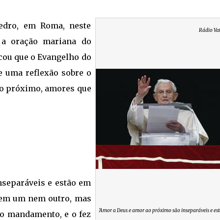
edro, em Roma, neste
Rádio Va
 a oração mariana do
icou que o Evangelho do
e uma reflexão sobre o
ao próximo, amores que
separáveis e estão em
 nem um nem outro, mas
'Amor a Deus e amor ao próximo são inseparáveis e es
co mandamento, e o fez