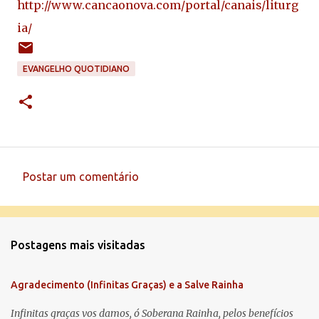
http://www.cancaonova.com/portal/canais/liturg
ia/
EVANGELHO QUOTIDIANO
Postar um comentário
C
o
m
Postagens mais visitadas
e
n
Agradecimento (Infinitas Graças) e a Salve Rainha
t
á
Infinitas graças vos damos, ó Soberana Rainha, pelos benefícios