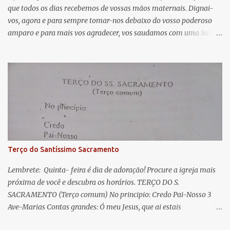
que todos os dias recebemos de vossas mãos maternais. Dignai-
r
vos, agora e para sempre tomar-nos debaixo do vosso poderoso
i
amparo e para mais vos agradecer, vos saudamos com uma Salve
o
Rainha: Salve Rainha , Mãe de misericórdia, vida, doçura,
s
esperança nossa, salve! A vós bradamos os degredados filhos de
Eva, a vós suspiramos, gemendo e chorando neste vale de
lágrimas. Eia, pois, Advogada nossa, estes vossos olhos
misericordiosos a nós volvei, e depois deste desterro, mostrai-nos
Jesus. Bendito é o fruto do vosso ventre, ó clemente, ó piedosa, ó
doce e sempre Virgem Maria. Rogai por nós Santa Mãe de Deus.
Para que sejamos dignos das promessas de Cristo. Amém.
Terço do Santíssimo Sacramento
Lembrete: Quinta- feira é dia de adoração! Procure a igreja mais
próxima de você e descubra os horários. TERÇO DO S.
SACRAMENTO (Terço comum) No principio: Credo Pai-Nosso 3
Ave-Marias Contas grandes: Ó meu Jesus, que ai estais
Sacramentado, não permitais que eu viva sem Vós, nem morta em