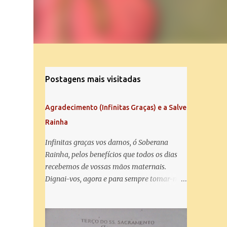
Postagens mais visitadas
Agradecimento (Infinitas Graças) e a Salve
Rainha
Infinitas graças vos damos, ó Soberana
Rainha, pelos benefícios que todos os dias
recebemos de vossas mãos maternais.
Dignai-vos, agora e para sempre tomar-nos
debaixo do vosso poderoso amparo e para
mais vos agradecer, vos saudamos com uma
Salve Rainha: Salve Rainha , Mãe de