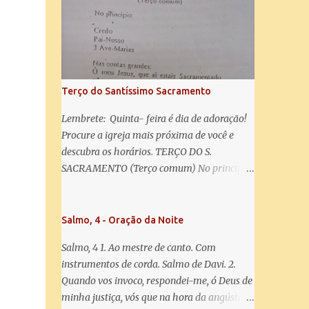
misericórdia, vida, doçura, esperança nossa,
salve! A vós bradamos os degredados filhos
de Eva, a vós suspiramos, gemendo e
chorando neste vale de lágrimas. Eia, pois,
Advogada nossa, estes vossos olhos
misericordiosos a nós volvei, e depois deste
Terço do Santíssimo Sacramento
desterro, mostrai-nos Jesus. Bendito é o
fruto do vosso ventre, ó clemente, ó piedosa,
Lembrete: Quinta- feira é dia de adoração!
ó doce e sempre Virgem Maria. Rogai por
Procure a igreja mais próxima de você e
nós Santa Mãe de Deus. Para que sejamos
descubra os horários. TERÇO DO S.
dignos das promessas de Cristo. Amém.
SACRAMENTO (Terço comum) No principio:
Credo Pai-Nosso 3 Ave-Marias Contas
grandes: Ó meu Jesus, que ai estais
Sacramentado, não permitais que eu viva
Salmo, 4 - Oração da Noite
sem Vós, nem morta em pecado. Uni o meu
Salmo, 4 1. Ao mestre de canto. Com
coração ao Vosso e o Vosso ao meu, e, nem
instrumentos de corda. Salmo de Davi. 2.
sem Vós morra eu! Nas contas pequenas:
Quando vos invoco, respondei-me, ó Deus de
Sacramento de Amor! Misericórdia Senhor!
minha justiça, vós que na hora da angústia
Glória ao Pai: Cristo pão da vida e remédio