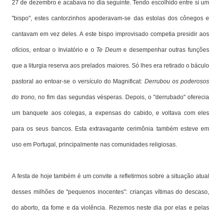
27 de dezembro e acabava no dia seguinte. Tendo escolhido entre si um
"bispo", estes cantorzinhos apoderavam-se das estolas dos cônegos e
cantavam em vez deles. A este bispo improvisado competia presidir aos
ofícios, entoar o Inviatório e o
Te Deum
e desempenhar outras funções
que a liturgia reserva aos prelados maiores. Só lhes era retirado o báculo
pastoral ao entoar-se o versículo do Magnificat:
Derrubou os poderosos
do trono,
no fim das segundas vésperas. Depois, o "derrubado" oferecia
um banquete aos colegas, a expensas do cabido, e voltava com eles
para os seus bancos. Esta extravagante cerimônia também esteve em
uso em Portugal, principalmente nas comunidades religiosas.
A festa de hoje também é um convite a refletirmos sobre a situação atual
desses milhões de "pequenos inocentes": crianças vítimas do descaso,
do aborto, da fome e da violência. Rezemos neste dia por elas e pelas