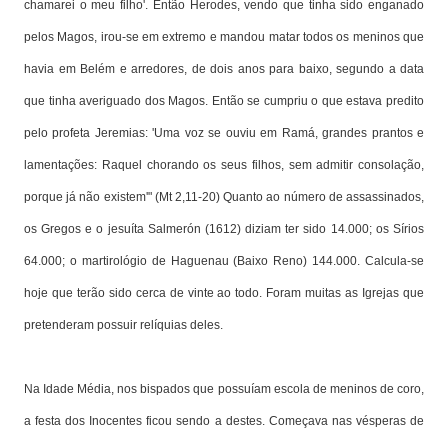
chamarei o meu filho'. Então Herodes, vendo que tinha sido enganado
pelos Magos, irou-se em extremo e mandou matar todos os meninos que
havia em Belém e arredores, de dois anos para baixo, segundo a data
que tinha averiguado dos Magos. Então se cumpriu o que estava predito
pelo profeta Jeremias: 'Uma voz se ouviu em Ramá, grandes prantos e
lamentações: Raquel chorando os seus filhos, sem admitir consolação,
porque já não existem'" (Mt 2,11-20) Quanto ao número de assassinados,
os Gregos e o jesuíta Salmerón (1612) diziam ter sido 14.000; os Sírios
64.000; o martirológio de Haguenau (Baixo Reno) 144.000. Calcula-se
hoje que terão sido cerca de vinte ao todo. Foram muitas as Igrejas que
pretenderam possuir relíquias deles.
Na Idade Média, nos bispados que possuíam escola de meninos de coro,
a festa dos Inocentes ficou sendo a destes. Começava nas vésperas de