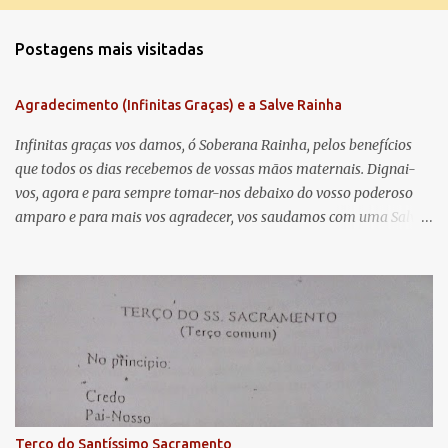
o
m
Postagens mais visitadas
e
n
Agradecimento (Infinitas Graças) e a Salve Rainha
t
á
Infinitas graças vos damos, ó Soberana Rainha, pelos benefícios
que todos os dias recebemos de vossas mãos maternais. Dignai-
r
vos, agora e para sempre tomar-nos debaixo do vosso poderoso
i
amparo e para mais vos agradecer, vos saudamos com uma Salve
o
Rainha: Salve Rainha , Mãe de misericórdia, vida, doçura,
s
esperança nossa, salve! A vós bradamos os degredados filhos de
Eva, a vós suspiramos, gemendo e chorando neste vale de
lágrimas. Eia, pois, Advogada nossa, estes vossos olhos
misericordiosos a nós volvei, e depois deste desterro, mostrai-nos
Jesus. Bendito é o fruto do vosso ventre, ó clemente, ó piedosa, ó
doce e sempre Virgem Maria. Rogai por nós Santa Mãe de Deus.
Para que sejamos dignos das promessas de Cristo. Amém.
Terço do Santíssimo Sacramento