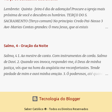
Lembrete: Quinta- feira é dia de adoração! Procure a igreja mais
próxima de você e descubra os horários. TERÇO DO S.
SACRAMENTO (Terço comum) No principio: Credo Pai-Nosso 3
Ave-Marias Contas grandes: Ó meu Jesus, que ai estais
Sacramentado, não permitais que eu viva sem Vós, nem morta em
pecado. Uni o meu coração ao Vosso e o Vosso ao meu, e, nem sem
Vós morra eu! Nas contas pequenas: Sacramento de Amor!
Salmo, 4 - Oração da Noite
Misericórdia Senhor! Glória ao Pai: Cristo pão da vida e remédio
Salmo, 4 1. Ao mestre de canto. Com instrumentos de corda. Salmo
que nos salva, dá-nos Vossa força, Vosso perdão e a Vossa
de Davi. 2. Quando vos invoco, respondei-me, ó Deus de minha
misericórdia. (no fim) Rezar 3 vezes: Louvores e graças se deem a
justiça, vós que na hora da angústia me reconfortastes. Tende
cada momento ao Santíssimo e Diviníssimo Sacramento.
piedade de mim e ouvi minha oração. 3. Ó poderosos, até quando
tereis o coração endurecido, no amor das vaidades e na busca da
mentira? 4. O Senhor escolheu como eleito uma pessoa admirável,
o Senhor me ouviu quando o invoquei. 5. Tremei, mas sem pecar;
refleti em vossos corações, quando estiverdes em vossos leitos, e
Tecnologia do Blogger
calai. 6. Oferecei vossos sacrifícios com sinceridade e esperai no
Senhor. 7. Dizem muitos: Quem nos fará ver a felicidade? Fazei
Saber Católico ® - Todos os Direitos Reservados