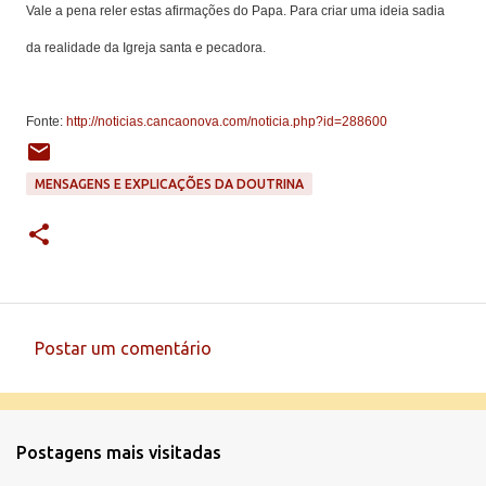
Vale a pena reler estas afirmações do Papa. Para criar uma ideia sadia
da realidade da Igreja santa e pecadora.
Fonte:
http://noticias.cancaonova.com/noticia.php?id=288600
MENSAGENS E EXPLICAÇÕES DA DOUTRINA
Postar um comentário
C
o
m
Postagens mais visitadas
e