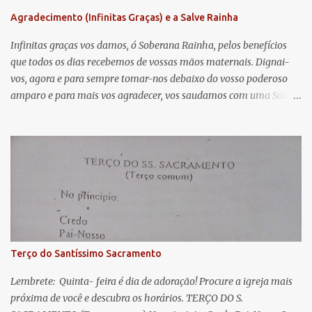
n
Agradecimento (Infinitas Graças) e a Salve Rainha
t
á
Infinitas graças vos damos, ó Soberana Rainha, pelos benefícios
que todos os dias recebemos de vossas mãos maternais. Dignai-
r
vos, agora e para sempre tomar-nos debaixo do vosso poderoso
i
amparo e para mais vos agradecer, vos saudamos com uma Salve
o
Rainha: Salve Rainha , Mãe de misericórdia, vida, doçura,
s
esperança nossa, salve! A vós bradamos os degredados filhos de
Eva, a vós suspiramos, gemendo e chorando neste vale de
lágrimas. Eia, pois, Advogada nossa, estes vossos olhos
misericordiosos a nós volvei, e depois deste desterro, mostrai-nos
Jesus. Bendito é o fruto do vosso ventre, ó clemente, ó piedosa, ó
doce e sempre Virgem Maria. Rogai por nós Santa Mãe de Deus.
Para que sejamos dignos das promessas de Cristo. Amém.
Terço do Santíssimo Sacramento
Lembrete: Quinta- feira é dia de adoração! Procure a igreja mais
próxima de você e descubra os horários. TERÇO DO S.