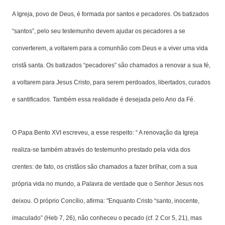
A Igreja, povo de Deus, é formada por santos e pecadores. Os batizados
“santos”, pelo seu testemunho devem ajudar os pecadores a se
converterem, a voltarem para a comunhão com Deus e a viver uma vida
cristã santa. Os batizados “pecadores” são chamados a renovar a sua fé,
a voltarem para Jesus Cristo, para serem perdoados, libertados, curados
e santificados. Também essa realidade é desejada pelo Ano da Fé.
O Papa Bento XVI escreveu, a esse respeito: “ A renovação da Igreja
realiza-se também através do testemunho prestado pela vida dos
crentes: de fato, os cristãos são chamados a fazer brilhar, com a sua
própria vida no mundo, a Palavra de verdade que o Senhor Jesus nos
deixou. O próprio Concílio, afirma: "Enquanto Cristo “santo, inocente,
imaculado” (Heb 7, 26), não conheceu o pecado (cf. 2 Cor 5, 21), mas