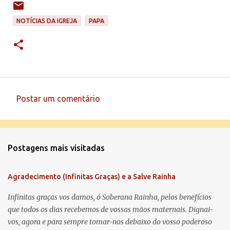
NOTÍCIAS DA IGREJA
PAPA
Postar um comentário
C
o
m
Postagens mais visitadas
e
n
Agradecimento (Infinitas Graças) e a Salve Rainha
t
á
Infinitas graças vos damos, ó Soberana Rainha, pelos benefícios
que todos os dias recebemos de vossas mãos maternais. Dignai-
r
vos, agora e para sempre tomar-nos debaixo do vosso poderoso
i