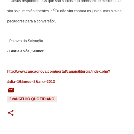
Jesus respondeu: “Os que são sadios não precisam de médico, mas
32
sim os que estão doentes.
Eu não vim chamar os justos, mas sim os
pecadores para a conversão”.
- Palavra da Salvação.
- Glória a vós, Senhor.
http://www.cancaonova.com/portal/canais/liturgia/index.php?
&dia=16&mes=2&ano=2013
EVANGELHO QUOTIDIANO