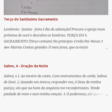
doce e sempre Virgem Maria. Rogai por nós Santa Mãe de Deus.
Para que sejamos dignos das promessas de Cristo. Amém.
Terço do Santíssimo Sacramento
Lembrete: Quinta- feira é dia de adoração! Procure a igreja mais
próxima de você e descubra os horários. TERÇO DO S.
SACRAMENTO (Terço comum) No principio: Credo Pai-Nosso 3
Ave-Marias Contas grandes: Ó meu Jesus, que ai estais
Sacramentado, não permitais que eu viva sem Vós, nem morta em
pecado. Uni o meu coração ao Vosso e o Vosso ao meu, e, nem sem
Vós morra eu! Nas contas pequenas: Sacramento de Amor!
Salmo, 4 - Oração da Noite
Misericórdia Senhor! Glória ao Pai: Cristo pão da vida e remédio
Salmo, 4 1. Ao mestre de canto. Com instrumentos de corda. Salmo
que nos salva, dá-nos Vossa força, Vosso perdão e a Vossa
de Davi. 2. Quando vos invoco, respondei-me, ó Deus de minha
misericórdia. (no fim) Rezar 3 vezes: Louvores e graças se deem a
justiça, vós que na hora da angústia me reconfortastes. Tende
cada momento ao Santíssimo e Diviníssimo Sacramento.
piedade de mim e ouvi minha oração. 3. Ó poderosos, até quando
tereis o coração endurecido, no amor das vaidades e na busca da
mentira? 4. O Senhor escolheu como eleito uma pessoa admirável,
o Senhor me ouviu quando o invoquei. 5. Tremei, mas sem pecar;