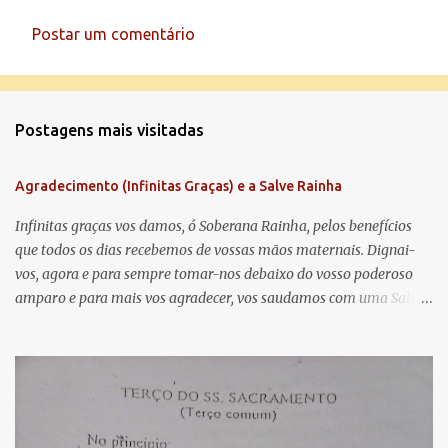
Postar um comentário
C
o
m
Postagens mais visitadas
e
n
Agradecimento (Infinitas Graças) e a Salve Rainha
t
á
Infinitas graças vos damos, ó Soberana Rainha, pelos benefícios
que todos os dias recebemos de vossas mãos maternais. Dignai-
r
vos, agora e para sempre tomar-nos debaixo do vosso poderoso
i
amparo e para mais vos agradecer, vos saudamos com uma Salve
o
Rainha: Salve Rainha , Mãe de misericórdia, vida, doçura,
s
esperança nossa, salve! A vós bradamos os degredados filhos de
Eva, a vós suspiramos, gemendo e chorando neste vale de
lágrimas. Eia, pois, Advogada nossa, estes vossos olhos
misericordiosos a nós volvei, e depois deste desterro, mostrai-nos
Jesus. Bendito é o fruto do vosso ventre, ó clemente, ó piedosa, ó