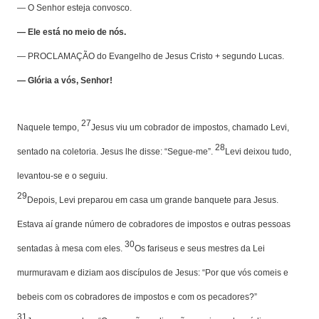
— O Senhor esteja convosco.
— Ele está no meio de nós.
— PROCLAMAÇÃO do Evangelho de Jesus Cristo + segundo Lucas.
— Glória a vós, Senhor!
27
Naquele tempo,
Jesus viu um cobrador de impostos, chamado Levi,
28
sentado na coletoria. Jesus lhe disse: “Segue-me”.
Levi deixou tudo,
levantou-se e o seguiu.
29
Depois, Levi preparou em casa um grande banquete para Jesus.
Estava aí grande número de cobradores de impostos e outras pessoas
30
sentadas à mesa com eles.
Os fariseus e seus mestres da Lei
murmuravam e diziam aos discípulos de Jesus: “Por que vós comeis e
bebeis com os cobradores de impostos e com os pecadores?”
31