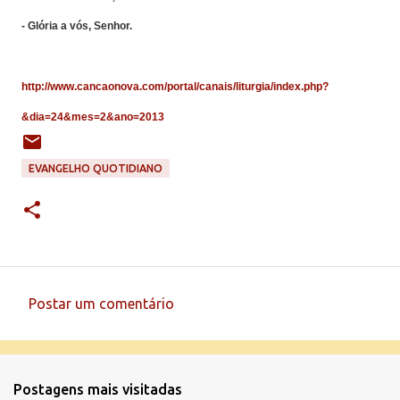
- Glória a vós, Senhor.
http://www.cancaonova.com/portal/canais/liturgia/index.php?
&dia=24&mes=2&ano=2013
EVANGELHO QUOTIDIANO
Postar um comentário
C
o
m
Postagens mais visitadas
e