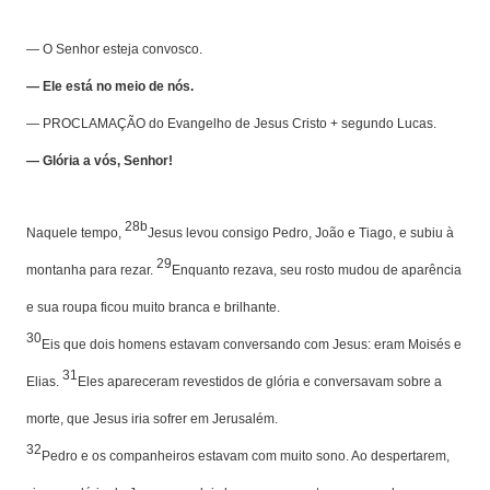
— O Senhor esteja convosco.
— Ele está no meio de nós.
— PROCLAMAÇÃO do Evangelho de Jesus Cristo + segundo Lucas.
— Glória a vós, Senhor!
28b
Naquele tempo,
Jesus levou consigo Pedro, João e Tiago, e subiu à
29
montanha para rezar.
Enquanto rezava, seu rosto mudou de aparência
e sua roupa ficou muito branca e brilhante.
30
Eis que dois homens estavam conversando com Jesus: eram Moisés e
31
Elias.
Eles apareceram revestidos de glória e conversavam sobre a
morte, que Jesus iria sofrer em Jerusalém.
32
Pedro e os companheiros estavam com muito sono. Ao despertarem,