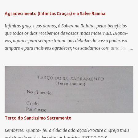
n
Agradecimento (Infinitas Graças) e a Salve Rainha
t
á
Infinitas graças vos damos, ó Soberana Rainha, pelos benefícios
que todos os dias recebemos de vossas mãos maternais. Dignai-
r
vos, agora e para sempre tomar-nos debaixo do vosso poderoso
i
amparo e para mais vos agradecer, vos saudamos com uma Salve
o
Rainha: Salve Rainha , Mãe de misericórdia, vida, doçura,
s
esperança nossa, salve! A vós bradamos os degredados filhos de
Eva, a vós suspiramos, gemendo e chorando neste vale de
lágrimas. Eia, pois, Advogada nossa, estes vossos olhos
misericordiosos a nós volvei, e depois deste desterro, mostrai-nos
Jesus. Bendito é o fruto do vosso ventre, ó clemente, ó piedosa, ó
doce e sempre Virgem Maria. Rogai por nós Santa Mãe de Deus.
Para que sejamos dignos das promessas de Cristo. Amém.
Terço do Santíssimo Sacramento
Lembrete: Quinta- feira é dia de adoração! Procure a igreja mais
próxima de você e descubra os horários. TERÇO DO S.