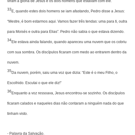
viram a glória de Jesus e os dois homens que estavam com ele.
33
E, quando estes dois homens se iam afastando, Pedro disse a Jesus:
“Mestre, é bom estarmos aqui. Vamos fazer três tendas: uma para ti, outra
para Moisés e outra para Elias”. Pedro não sabia o que estava dizendo.
34
Ele estava ainda falando, quando apareceu uma nuvem que os cobriu
com sua sombra. Os discípulos ficaram com medo ao entrarem dentro da
nuvem.
35
Da nuvem, porém, saiu uma voz que dizia: “Este é o meu Filho, o
Escolhido. Escutai o que ele diz!”
36
Enquanto a voz ressoava, Jesus encontrou-se sozinho. Os discípulos
ficaram calados e naqueles dias não contaram a ninguém nada do que
tinham visto.
- Palavra da Salvação.