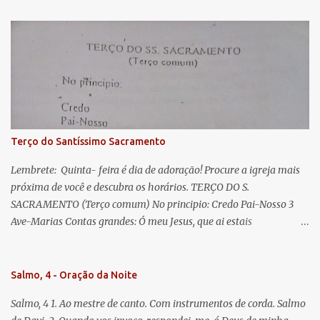
s
esperança nossa, salve! A vós bradamos os degredados filhos de
Eva, a vós suspiramos, gemendo e chorando neste vale de
lágrimas. Eia, pois, Advogada nossa, estes vossos olhos
misericordiosos a nós volvei, e depois deste desterro, mostrai-nos
Jesus. Bendito é o fruto do vosso ventre, ó clemente, ó piedosa, ó
doce e sempre Virgem Maria. Rogai por nós Santa Mãe de Deus.
Para que sejamos dignos das promessas de Cristo. Amém.
Terço do Santíssimo Sacramento
Lembrete: Quinta- feira é dia de adoração! Procure a igreja mais
próxima de você e descubra os horários. TERÇO DO S.
SACRAMENTO (Terço comum) No principio: Credo Pai-Nosso 3
Ave-Marias Contas grandes: Ó meu Jesus, que ai estais
Sacramentado, não permitais que eu viva sem Vós, nem morta em
pecado. Uni o meu coração ao Vosso e o Vosso ao meu, e, nem sem
Vós morra eu! Nas contas pequenas: Sacramento de Amor!
Salmo, 4 - Oração da Noite
Misericórdia Senhor! Glória ao Pai: Cristo pão da vida e remédio
Salmo, 4 1. Ao mestre de canto. Com instrumentos de corda. Salmo
que nos salva, dá-nos Vossa força, Vosso perdão e a Vossa