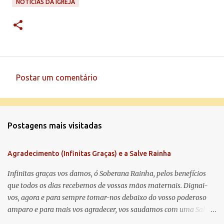
NOTÍCIAS DA IGREJA
Postar um comentário
C
o
m
Postagens mais visitadas
e
n
Agradecimento (Infinitas Graças) e a Salve Rainha
t
á
Infinitas graças vos damos, ó Soberana Rainha, pelos benefícios
que todos os dias recebemos de vossas mãos maternais. Dignai-
r
vos, agora e para sempre tomar-nos debaixo do vosso poderoso
i
amparo e para mais vos agradecer, vos saudamos com uma Salve
o
Rainha: Salve Rainha , Mãe de misericórdia, vida, doçura,