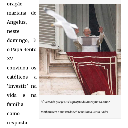
oração
mariana do
Angelus,
neste
domingo, 3,
o Papa Bento
XVI
convidou os
católicos a
‘investir’ na
vida e na
"É verdade que Jesus é o profeta do amor, mas o amor
família
também tem a sua verdade," ressaltou o Santo Padre
como
resposta