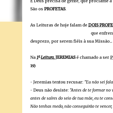
E Deus precisa de gente, que proclame a 
São os
PROFETAS
.
As Leituras de hoje falam de
DOIS PROFE
que enfrentaram a re
desprezo, por serem fiéis à sua Missão...
a
Na
1
Leitura,
JEREMIAS
é chamado a ser
P
19)
- Jeremias tentou recusar:
"Eu não sei fala
- Deus não desiste:
"Antes de te formar no v
antes de saíres do seio de tua mãe, eu te consa
Não tenhas medo, não conseguirão te vencer, es