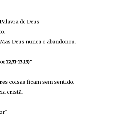
Palavra de Deus.
o.
. Mas Deus nunca o abandonou.
or 12,31-13,13)"
res coisas ficam sem sentido.
ia cristã.
or"