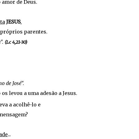
 amor de Deus.
ta
JESUS
,
 próprios parentes.
".
(Lc 4,21-30)
ho de José".
os levou a uma adesão a Jesus.
va a acolhê-lo e
 mensagem?
ade
...