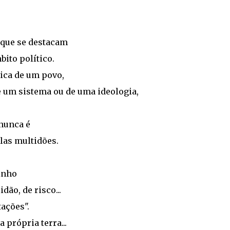
s que se destacam
ito político.
tica de um povo,
 um sistema ou de uma ideologia,
 nunca é
las multidões.
inho
ão, de risco...
ações".
própria terra...