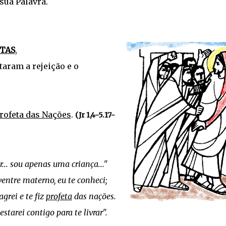
sua Palavra.
TAS
,
jeição e o
rofeta das Nações
.
(Jr 1,4-5.17-
r... sou apenas uma criança..."
entre materno, eu te conheci;
grei e te fiz
profeta
das nações.
tarei contigo para te livrar".