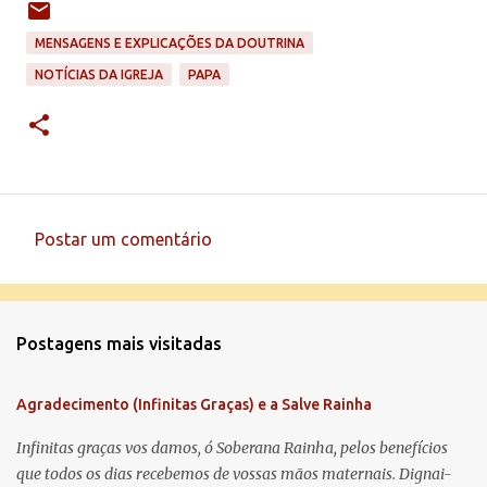
MENSAGENS E EXPLICAÇÕES DA DOUTRINA
NOTÍCIAS DA IGREJA
PAPA
Postar um comentário
C
o
m
Postagens mais visitadas
e
n
Agradecimento (Infinitas Graças) e a Salve Rainha
t
á
Infinitas graças vos damos, ó Soberana Rainha, pelos benefícios
que todos os dias recebemos de vossas mãos maternais. Dignai-
r