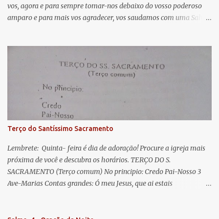
vos, agora e para sempre tomar-nos debaixo do vosso poderoso
i
amparo e para mais vos agradecer, vos saudamos com uma Salve
o
Rainha: Salve Rainha , Mãe de misericórdia, vida, doçura,
s
esperança nossa, salve! A vós bradamos os degredados filhos de
Eva, a vós suspiramos, gemendo e chorando neste vale de
lágrimas. Eia, pois, Advogada nossa, estes vossos olhos
misericordiosos a nós volvei, e depois deste desterro, mostrai-nos
Jesus. Bendito é o fruto do vosso ventre, ó clemente, ó piedosa, ó
doce e sempre Virgem Maria. Rogai por nós Santa Mãe de Deus.
Para que sejamos dignos das promessas de Cristo. Amém.
Terço do Santíssimo Sacramento
Lembrete: Quinta- feira é dia de adoração! Procure a igreja mais
próxima de você e descubra os horários. TERÇO DO S.
SACRAMENTO (Terço comum) No principio: Credo Pai-Nosso 3
Ave-Marias Contas grandes: Ó meu Jesus, que ai estais
Sacramentado, não permitais que eu viva sem Vós, nem morta em
pecado. Uni o meu coração ao Vosso e o Vosso ao meu, e, nem sem
Vós morra eu! Nas contas pequenas: Sacramento de Amor!