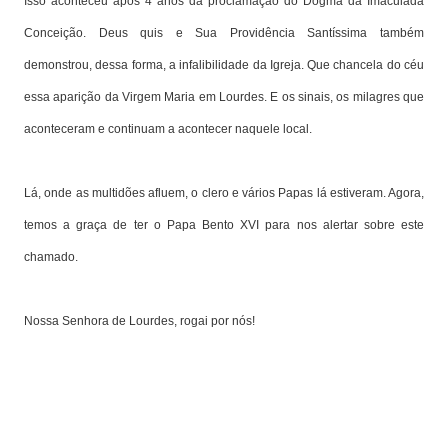
Isso aconteceu após 4 anos da proclamação do Dogma da Imaculada
Conceição. Deus quis e Sua Providência Santíssima também
demonstrou, dessa forma, a infalibilidade da Igreja. Que chancela do céu
essa aparição da Virgem Maria em Lourdes. E os sinais, os milagres que
aconteceram e continuam a acontecer naquele local.
Lá, onde as multidões afluem, o clero e vários Papas lá estiveram. Agora,
temos a graça de ter o Papa Bento XVI para nos alertar sobre este
chamado.
Nossa Senhora de Lourdes, rogai por nós!