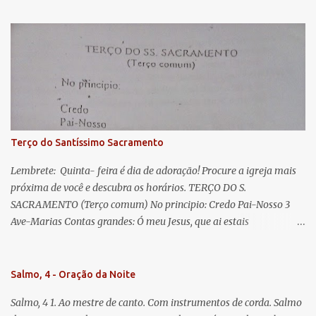
s
esperança nossa, salve! A vós bradamos os degredados filhos de
Eva, a vós suspiramos, gemendo e chorando neste vale de
lágrimas. Eia, pois, Advogada nossa, estes vossos olhos
misericordiosos a nós volvei, e depois deste desterro, mostrai-nos
Jesus. Bendito é o fruto do vosso ventre, ó clemente, ó piedosa, ó
doce e sempre Virgem Maria. Rogai por nós Santa Mãe de Deus.
Para que sejamos dignos das promessas de Cristo. Amém.
Terço do Santíssimo Sacramento
Lembrete: Quinta- feira é dia de adoração! Procure a igreja mais
próxima de você e descubra os horários. TERÇO DO S.
SACRAMENTO (Terço comum) No principio: Credo Pai-Nosso 3
Ave-Marias Contas grandes: Ó meu Jesus, que ai estais
Sacramentado, não permitais que eu viva sem Vós, nem morta em
pecado. Uni o meu coração ao Vosso e o Vosso ao meu, e, nem sem
Vós morra eu! Nas contas pequenas: Sacramento de Amor!
Salmo, 4 - Oração da Noite
Misericórdia Senhor! Glória ao Pai: Cristo pão da vida e remédio
Salmo, 4 1. Ao mestre de canto. Com instrumentos de corda. Salmo
que nos salva, dá-nos Vossa força, Vosso perdão e a Vossa