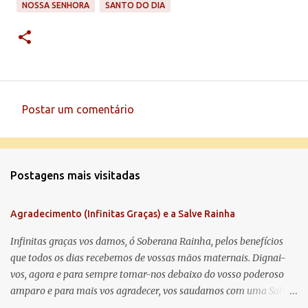
NOSSA SENHORA
SANTO DO DIA
Postar um comentário
C
o
m
Postagens mais visitadas
e
n
Agradecimento (Infinitas Graças) e a Salve Rainha
t
á
Infinitas graças vos damos, ó Soberana Rainha, pelos benefícios
que todos os dias recebemos de vossas mãos maternais. Dignai-
r
vos, agora e para sempre tomar-nos debaixo do vosso poderoso
i
amparo e para mais vos agradecer, vos saudamos com uma Salve
o
Rainha: Salve Rainha , Mãe de misericórdia, vida, doçura,