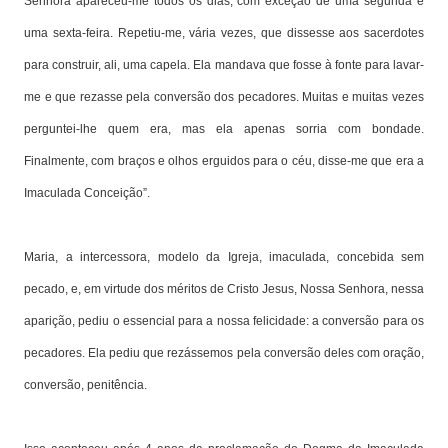
Senhora apareceu-me todos os dias, com exceção de uma segunda e
uma sexta-feira. Repetiu-me, vária vezes, que dissesse aos sacerdotes
para construir, ali, uma capela. Ela mandava que fosse à fonte para lavar-
me e que rezasse pela conversão dos pecadores. Muitas e muitas vezes
perguntei-lhe quem era, mas ela apenas sorria com bondade.
Finalmente, com braços e olhos erguidos para o céu, disse-me que era a
Imaculada Conceição”.
Maria, a intercessora, modelo da Igreja, imaculada, concebida sem
pecado, e, em virtude dos méritos de Cristo Jesus, Nossa Senhora, nessa
aparição, pediu o essencial para a nossa felicidade: a conversão para os
pecadores. Ela pediu que rezássemos pela conversão deles com oração,
conversão, penitência.