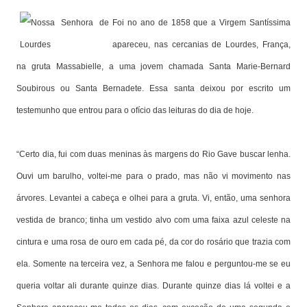
Foi no ano de 1858 que a Virgem Santíssima
apareceu, nas cercanias de Lourdes, França,
na gruta Massabielle, a uma jovem chamada Santa Marie-Bernard
Soubirous ou Santa Bernadete. Essa santa deixou por escrito um
testemunho que entrou para o ofício das leituras do dia de hoje.
“Certo dia, fui com duas meninas às margens do Rio Gave buscar lenha.
Ouvi um barulho, voltei-me para o prado, mas não vi movimento nas
árvores. Levantei a cabeça e olhei para a gruta. Vi, então, uma senhora
vestida de branco; tinha um vestido alvo com uma faixa azul celeste na
cintura e uma rosa de ouro em cada pé, da cor do rosário que trazia com
ela. Somente na terceira vez, a Senhora me falou e perguntou-me se eu
queria voltar ali durante quinze dias. Durante quinze dias lá voltei e a