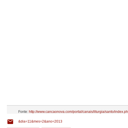
Fonte:
http://www.cancaonova.com/portal/canais/liturgia/santo/index.p
&dia=11&mes=2&ano=2013