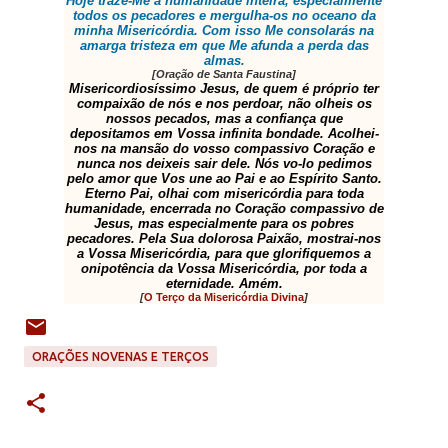
Hoje traze-Me a humanidade inteira, especialmente
todos os pecadores e mergulha-os no oceano da
minha Misericórdia. Com isso Me consolarás na
amarga tristeza em que Me afunda a perda das
almas.
[Oração de Santa Faustina]
Misericordiosíssimo Jesus, de quem é próprio ter
compaixão de nós e nos perdoar, não olheis os
nossos pecados, mas a confiança que
depositamos em Vossa infinita bondade. Acolhei-
nos na mansão do vosso compassivo Coração e
nunca nos deixeis sair dele. Nós vo-lo pedimos
pelo amor que Vos une ao Pai e ao Espírito Santo.
Eterno Pai, olhai com misericórdia para toda
humanidade, encerrada no Coração compassivo de
Jesus, mas especialmente para os pobres
pecadores. Pela Sua dolorosa Paixão, mostrai-nos
a Vossa Misericórdia, para que glorifiquemos a
onipotência da Vossa Misericórdia, por toda a
eternidade. Amém.
[
O Terço da Misericórdia Divina
]
ORAÇÕES NOVENAS E TERÇOS