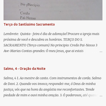
Jesus. Bendito é o fruto do vosso ventre, ó clemente, ó piedosa, ó
doce e sempre Virgem Maria. Rogai por nós Santa Mãe de Deus.
Para que sejamos dignos das promessas de Cristo. Amém.
Terço do Santíssimo Sacramento
Lembrete: Quinta- feira é dia de adoração! Procure a igreja mais
próxima de você e descubra os horários. TERÇO DO S.
SACRAMENTO (Terço comum) No principio: Credo Pai-Nosso 3
Ave-Marias Contas grandes: Ó meu Jesus, que ai estais
Sacramentado, não permitais que eu viva sem Vós, nem morta em
pecado. Uni o meu coração ao Vosso e o Vosso ao meu, e, nem sem
Vós morra eu! Nas contas pequenas: Sacramento de Amor!
Salmo, 4 - Oração da Noite
Misericórdia Senhor! Glória ao Pai: Cristo pão da vida e remédio
Salmo, 4 1. Ao mestre de canto. Com instrumentos de corda. Salmo
que nos salva, dá-nos Vossa força, Vosso perdão e a Vossa
de Davi. 2. Quando vos invoco, respondei-me, ó Deus de minha
misericórdia. (no fim) Rezar 3 vezes: Louvores e graças se deem a
justiça, vós que na hora da angústia me reconfortastes. Tende
cada momento ao Santíssimo e Diviníssimo Sacramento.
piedade de mim e ouvi minha oração. 3. Ó poderosos, até quando
tereis o coração endurecido, no amor das vaidades e na busca da