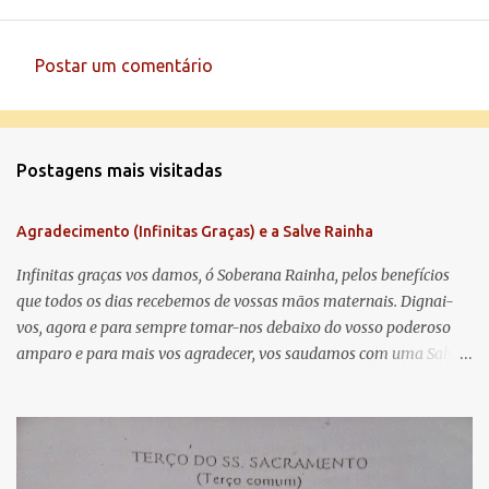
Postar um comentário
C
o
m
Postagens mais visitadas
e
n
Agradecimento (Infinitas Graças) e a Salve Rainha
t
á
Infinitas graças vos damos, ó Soberana Rainha, pelos benefícios
que todos os dias recebemos de vossas mãos maternais. Dignai-
r
vos, agora e para sempre tomar-nos debaixo do vosso poderoso
i
amparo e para mais vos agradecer, vos saudamos com uma Salve
o
Rainha: Salve Rainha , Mãe de misericórdia, vida, doçura,
s
esperança nossa, salve! A vós bradamos os degredados filhos de
Eva, a vós suspiramos, gemendo e chorando neste vale de
lágrimas. Eia, pois, Advogada nossa, estes vossos olhos
misericordiosos a nós volvei, e depois deste desterro, mostrai-nos