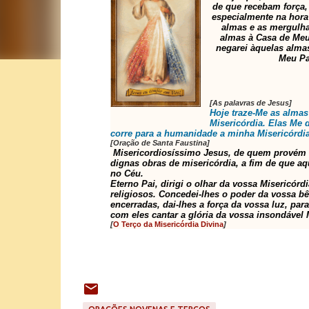
de que recebam força, 
especialmente na hora
almas e as mergulha
almas à Casa de Meu 
negarei àquelas almas
Meu Pa
[As palavras de Jesus]
Hoje traze-Me as almas
Misericórdia. Elas Me 
corre para a humanidade a minha Misericórdi
[Oração de Santa Faustina]
Misericordiosíssimo Jesus, de quem provém 
dignas obras de misericórdia, a fim de que aq
no Céu.
Eterno Pai, dirigi o olhar da vossa Misericórd
religiosos. Concedei-lhes o poder da vossa b
encerradas, dai-lhes a força da vossa luz, p
com eles cantar a glória da vossa insondável 
[
O Terço da Misericórdia Divina
]