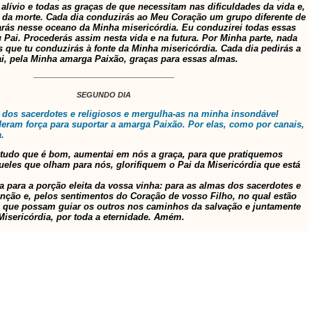
alívio e todas as graças de que necessitam nas dificuldades da vida e,
 da morte. Cada dia conduzirás ao Meu Coração um grupo diferente de
rás nesse oceano da Minha misericórdia. Eu conduzirei todas essas
Pai. Procederás assim nesta vida e na futura. Por Minha parte, nada
 que tu conduzirás à fonte da Minha misericórdia. Cada dia pedirás a
i, pela Minha amarga Paixão, graças para essas almas.
SEGUNDO DIA
 dos sacerdotes e religiosos e mergulha-as na minha insondável
deram força para suportar a amarga Paixão. Por elas, como por canais,
a.
tudo que é bom, aumentai em nós a graça, para que pratiquemos
ueles que olham para nós, glorifiquem o Pai da Misericórdia que está
ia para a porção eleita da vossa vinha: para as almas dos sacerdotes e
ênção e, pelos sentimentos do Coração de vosso Filho, no qual estão
ara que possam guiar os outros nos caminhos da salvação e juntamente
Misericórdia, por toda a eternidade. Amém.