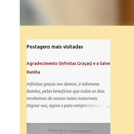
Postagens mais visitadas
Agradecimento (Infinitas Graças) e a Salve
Rainha
Infinitas graças vos damos, ó Soberana
Rainha, pelos benefícios que todos os dias
recebemos de vossas mãos maternais.
Dignai-vos, agora e para sempre tomar-nos
debaixo do vosso poderoso amparo e para
mais vos agradecer, vos saudamos com uma
Salve Rainha: Salve Rainha , Mãe de