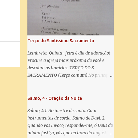
misericórdia, vida, doçura, esperança nossa,
salve! A vós bradamos os degredados filhos
de Eva, a vós suspiramos, gemendo e
chorando neste vale de lágrimas. Eia, pois,
Advogada nossa, estes vossos olhos
misericordiosos a nós volvei, e depois deste
Terço do Santíssimo Sacramento
desterro, mostrai-nos Jesus. Bendito é o
fruto do vosso ventre, ó clemente, ó piedosa,
Lembrete: Quinta- feira é dia de adoração!
ó doce e sempre Virgem Maria. Rogai por
Procure a igreja mais próxima de você e
nós Santa Mãe de Deus. Para que sejamos
descubra os horários. TERÇO DO S.
dignos das promessas de Cristo. Amém.
SACRAMENTO (Terço comum) No principio:
Credo Pai-Nosso 3 Ave-Marias Contas
grandes: Ó meu Jesus, que ai estais
Sacramentado, não permitais que eu viva
Salmo, 4 - Oração da Noite
sem Vós, nem morta em pecado. Uni o meu
Salmo, 4 1. Ao mestre de canto. Com
coração ao Vosso e o Vosso ao meu, e, nem
instrumentos de corda. Salmo de Davi. 2.
sem Vós morra eu! Nas contas pequenas:
Quando vos invoco, respondei-me, ó Deus de
Sacramento de Amor! Misericórdia Senhor!
minha justiça, vós que na hora da angústia
Glória ao Pai: Cristo pão da vida e remédio