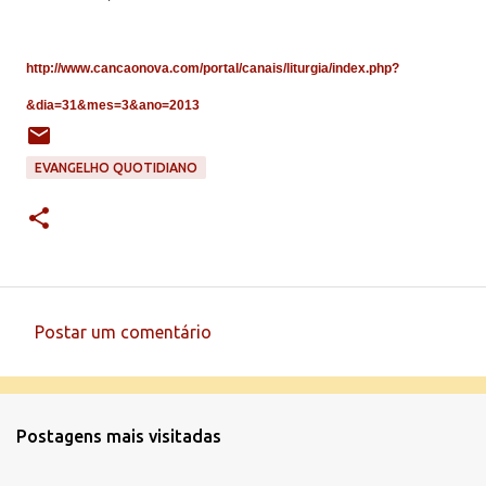
http://www.cancaonova.com/portal/canais/liturgia/index.php?
&dia=31&mes=3&ano=2013
EVANGELHO QUOTIDIANO
Postar um comentário
C
o
m
Postagens mais visitadas
e
n