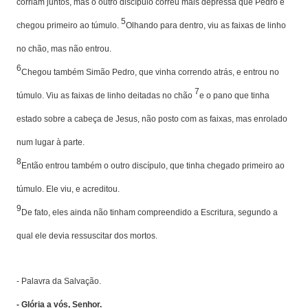
corriam juntos, mas o outro discípulo correu mais depressa que Pedro e
5
chegou primeiro ao túmulo.
Olhando para dentro, viu as faixas de linho
no chão, mas não entrou.
6
Chegou também Simão Pedro, que vinha correndo atrás, e entrou no
7
túmulo. Viu as faixas de linho deitadas no chão
e o pano que tinha
estado sobre a cabeça de Jesus, não posto com as faixas, mas enrolado
num lugar à parte.
8
Então entrou também o outro discípulo, que tinha chegado primeiro ao
túmulo. Ele viu, e acreditou.
9
De fato, eles ainda não tinham compreendido a Escritura, segundo a
qual ele devia ressuscitar dos mortos.
- Palavra da Salvação.
- Glória a vós, Senhor.