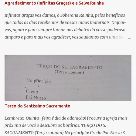
Agradecimento (Infinitas Graças) e a Salve Rainha
t
á
Infinitas graças vos damos, ó Soberana Rainha, pelos benefícios
que todos os dias recebemos de vossas mãos maternais. Dignai-
r
vos, agora e para sempre tomar-nos debaixo do vosso poderoso
i
amparo e para mais vos agradecer, vos saudamos com uma Salve
o
Rainha: Salve Rainha , Mãe de misericórdia, vida, doçura,
s
esperança nossa, salve! A vós bradamos os degredados filhos de
Eva, a vós suspiramos, gemendo e chorando neste vale de
lágrimas. Eia, pois, Advogada nossa, estes vossos olhos
misericordiosos a nós volvei, e depois deste desterro, mostrai-nos
Jesus. Bendito é o fruto do vosso ventre, ó clemente, ó piedosa, ó
doce e sempre Virgem Maria. Rogai por nós Santa Mãe de Deus.
Para que sejamos dignos das promessas de Cristo. Amém.
Terço do Santíssimo Sacramento
Lembrete: Quinta- feira é dia de adoração! Procure a igreja mais
próxima de você e descubra os horários. TERÇO DO S.
SACRAMENTO (Terço comum) No principio: Credo Pai-Nosso 3