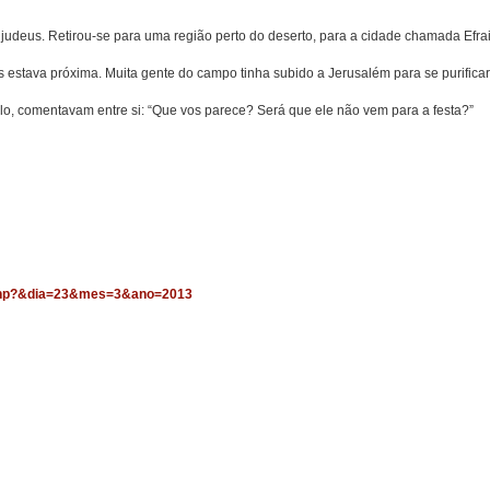
judeus. Retirou-se para uma região perto do deserto, para a cidade chamada Efrai
 estava próxima. Muita gente do campo tinha subido a Jerusalém para se purificar
o, comentavam entre si: “Que vos parece? Será que ele não vem para a festa?”
ex.php?&dia=23&mes=3&ano=2013