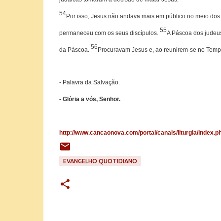
54
Por isso, Jesus não andava mais em público no meio dos 
55
permaneceu com os seus discípulos.
A Páscoa dos judeus
56
da Páscoa.
Procuravam Jesus e, ao reunirem-se no Templ
- Palavra da Salvação.
- Glória a vós, Senhor.
http://www.cancaonova.com/portal/canais/liturgia/ind
EVANGELHO QUOTIDIANO