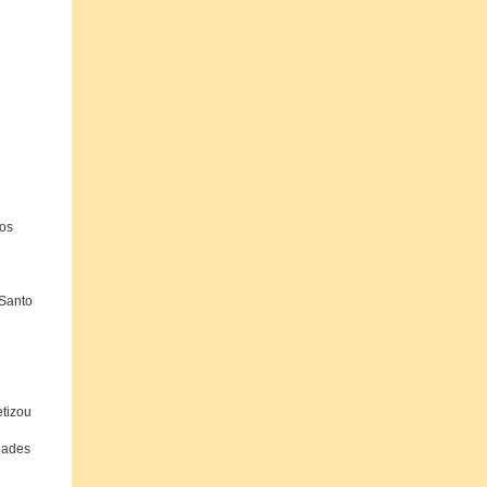
 os
 Santo
tizou
idades