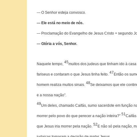
— O Senhor esteja convosco.
— Ele está no meio de nós.
— Proclamação do Evangelho de Jesus Cristo + segundo J
— Glória a vós, Senhor.
45
Naquele tempo,
muitos dos judeus que tinham ido à casa 
47
fariseus e contaram o que Jesus tinha feito.
Então os sumo
48
homem realiza muitos sinais.
Se deixamos que ele continu
e a nossa nação”.
49
Um deles, chamado Caifás, sumo sacerdote em função naq
51
morrer pelo povo do que perecer a nação inteira?”
Caifás
52
que Jesus iria morrer pela nação.
E não só pela nação, m
judaicas tomaram a decisão de matar Jesus.