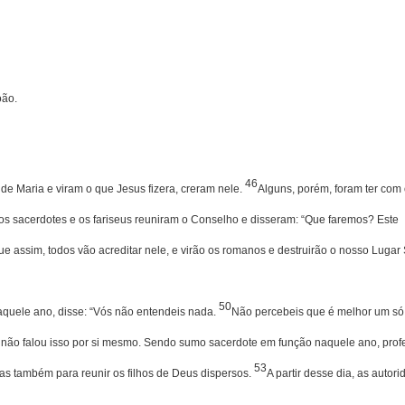
oão.
46
de Maria e viram o que Jesus fizera, creram nele.
Alguns, porém, foram ter com
s sacerdotes e os fariseus reuniram o Conselho e disseram: “Que faremos? Este
e assim, todos vão acreditar nele, e virão os romanos e destruirão o nosso Lugar
50
uele ano, disse: “Vós não enten­deis nada.
Não percebeis que é melhor um só
 não falou isso por si mesmo. Sendo sumo sacerdote em função naquele ano, profe
53
as também para reunir os filhos de Deus dispersos.
A partir desse dia, as autor