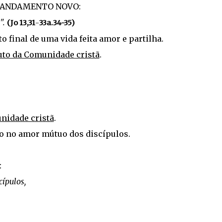
 "MANDAMENTO NOVO:
".
(Jo 13,31
-
33a.34-35)
final de uma vida feita amor e partilha.
uto da Comunidade cristã
.
nidade cristã
.
o no amor mútuo dos discípulos.
:
ípulos,