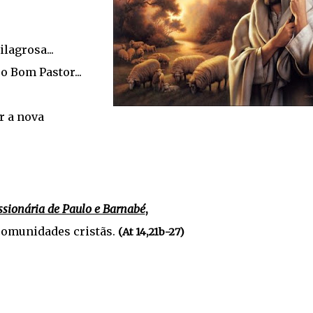
lagrosa...
o Bom Pastor...
r a nova
sionária de Paulo e Barnabé
,
comunidades cristãs.
(At 14,21b-27)