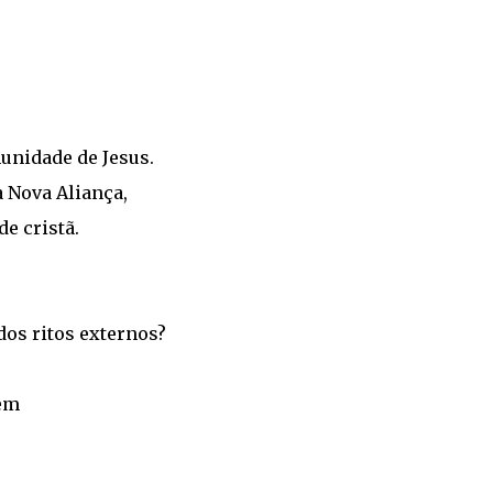
munidade de Jesus.
a Nova Aliança,
e cristã.
 dos ritos externos?
rem
?