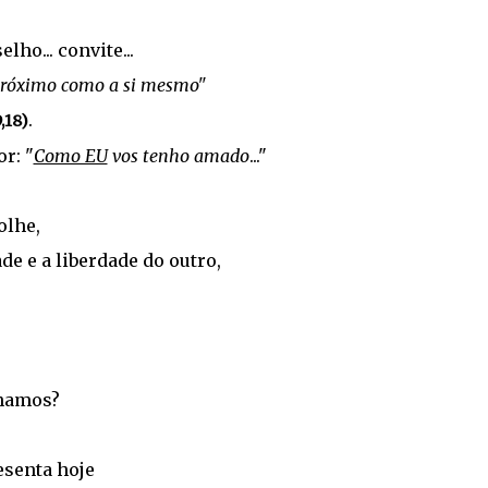
... convite...
próximo como a si mesmo"
.
,18)
r: "
Como EU
vos tenho amado
..."
olhe,
de e a liberdade do outro,
lhamos?
esenta hoje