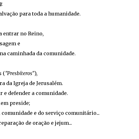
a
:
alvação para toda a humanidade.
 entrar no Reino,
nsagem e
s na caminhada da comunidade.
 (
"Presbíteros"
),
a da Igreja de Jerusalém.
r e defender a comunidade.
uem preside;
 comunidade e do serviço comunitário...
paração de oração e jejum...