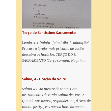
misericórdia, vida, doçura, esperança nossa,
salve! A vós bradamos os degredados filhos
de Eva, a vós suspiramos, gemendo e
chorando neste vale de lágrimas. Eia, pois,
Advogada nossa, estes vossos olhos
misericordiosos a nós volvei, e depois deste
Terço do Santíssimo Sacramento
desterro, mostrai-nos Jesus. Bendito é o
fruto do vosso ventre, ó clemente, ó piedosa,
Lembrete: Quinta- feira é dia de adoração!
ó doce e sempre Virgem Maria. Rogai por
Procure a igreja mais próxima de você e
nós Santa Mãe de Deus. Para que sejamos
descubra os horários. TERÇO DO S.
dignos das promessas de Cristo. Amém.
SACRAMENTO (Terço comum) No principio:
Credo Pai-Nosso 3 Ave-Marias Contas
grandes: Ó meu Jesus, que ai estais
Sacramentado, não permitais que eu viva
Salmo, 4 - Oração da Noite
sem Vós, nem morta em pecado. Uni o meu
Salmo, 4 1. Ao mestre de canto. Com
coração ao Vosso e o Vosso ao meu, e, nem
instrumentos de corda. Salmo de Davi. 2.
sem Vós morra eu! Nas contas pequenas:
Quando vos invoco, respondei-me, ó Deus de
Sacramento de Amor! Misericórdia Senhor!
minha justiça, vós que na hora da angústia
Glória ao Pai: Cristo pão da vida e remédio