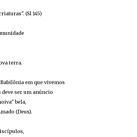
iaturas". (Sl 145)
Comunidade
va terra.
 Babilônia em que vivemos
 deve ser um anúncio
oiva" bela,
mado (Deus).
discípulos,