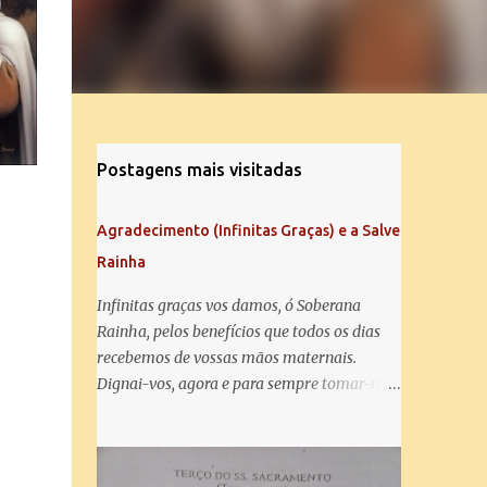
Postagens mais visitadas
Agradecimento (Infinitas Graças) e a Salve
Rainha
Infinitas graças vos damos, ó Soberana
Rainha, pelos benefícios que todos os dias
recebemos de vossas mãos maternais.
Dignai-vos, agora e para sempre tomar-nos
debaixo do vosso poderoso amparo e para
mais vos agradecer, vos saudamos com uma
Salve Rainha: Salve Rainha , Mãe de