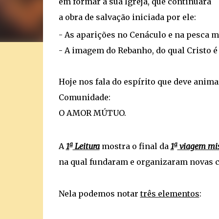
em formar a sua Igreja, que continuará
a obra de salvação iniciada por ele:
- As aparições no Cenáculo e na pesca mi
- A imagem do Rebanho, do qual Cristo é 
Hoje nos fala do espírito que deve anima
Comunidade:
O AMOR MÚTUO.
a
a
A
1
Leitura
mostra o final da
1
viagem mis
na qual fundaram e organizaram novas 
Nela podemos notar
três elementos
: