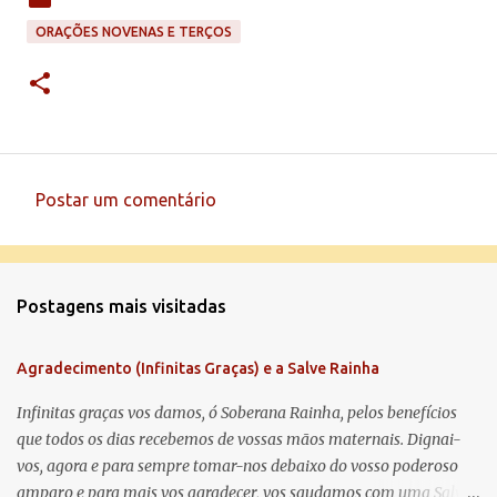
ORAÇÕES NOVENAS E TERÇOS
Postar um comentário
C
o
m
Postagens mais visitadas
e
n
Agradecimento (Infinitas Graças) e a Salve Rainha
t
á
Infinitas graças vos damos, ó Soberana Rainha, pelos benefícios
que todos os dias recebemos de vossas mãos maternais. Dignai-
r
vos, agora e para sempre tomar-nos debaixo do vosso poderoso
i
amparo e para mais vos agradecer, vos saudamos com uma Salve