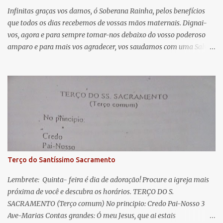
á
Infinitas graças vos damos, ó Soberana Rainha, pelos benefícios
que todos os dias recebemos de vossas mãos maternais. Dignai-
r
vos, agora e para sempre tomar-nos debaixo do vosso poderoso
i
amparo e para mais vos agradecer, vos saudamos com uma Salve
o
Rainha: Salve Rainha , Mãe de misericórdia, vida, doçura,
s
esperança nossa, salve! A vós bradamos os degredados filhos de
Eva, a vós suspiramos, gemendo e chorando neste vale de
lágrimas. Eia, pois, Advogada nossa, estes vossos olhos
misericordiosos a nós volvei, e depois deste desterro, mostrai-nos
Jesus. Bendito é o fruto do vosso ventre, ó clemente, ó piedosa, ó
doce e sempre Virgem Maria. Rogai por nós Santa Mãe de Deus.
Para que sejamos dignos das promessas de Cristo. Amém.
Terço do Santíssimo Sacramento
Lembrete: Quinta- feira é dia de adoração! Procure a igreja mais
próxima de você e descubra os horários. TERÇO DO S.
SACRAMENTO (Terço comum) No principio: Credo Pai-Nosso 3
Ave-Marias Contas grandes: Ó meu Jesus, que ai estais