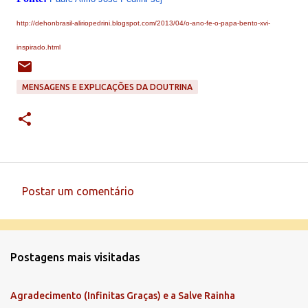
http://dehonbrasil-aliriopedrini.blogspot.com/2013/04/o-ano-fe-o-papa-bento-xvi-
inspirado.html
MENSAGENS E EXPLICAÇÕES DA DOUTRINA
Postar um comentário
C
o
m
Postagens mais visitadas
e
n
Agradecimento (Infinitas Graças) e a Salve Rainha
t