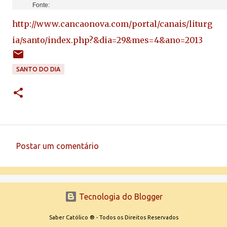
Fonte:
http://www.cancaonova.com/portal/canais/liturg
ia/santo/index.php?&dia=29&mes=4&ano=2013
SANTO DO DIA
Postar um comentário
C
o
m
Tecnologia do Blogger
e
n
Saber Católico ® - Todos os Direitos Reservados