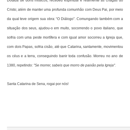
Dotada de dons místicos, recebeu espiritual e realmente as chagas do
Cristo; além de manter uma profunda comunhão com Deus Pai, por meio
da qual teve origem sua obra: “O Diálogo”. Comungando também com a
situação dos seus, ajudou-o em muito, socorrendo o povo italiano, que
sofria com uma peste mortífera e com igual amor socorreu a Igreja que,
com dois Papas, sofria cisão, até que Catarina, santamente, movimentou
os céus e a terra, conseguindo banir toda confusão. Morreu no ano de
1380, repetindo:
"Se morrer, sabeis que morro de paixão pela Igreja".
Santa Catarina de Sena, rogai por nós!