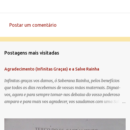
Postar um comentário
C
o
m
Postagens mais visitadas
e
n
Agradecimento (Infinitas Graças) e a Salve Rainha
t
á
Infinitas graças vos damos, ó Soberana Rainha, pelos benefícios
que todos os dias recebemos de vossas mãos maternais. Dignai-
r
vos, agora e para sempre tomar-nos debaixo do vosso poderoso
i
amparo e para mais vos agradecer, vos saudamos com uma Salve
o
Rainha: Salve Rainha , Mãe de misericórdia, vida, doçura,
s
esperança nossa, salve! A vós bradamos os degredados filhos de
Eva, a vós suspiramos, gemendo e chorando neste vale de
lágrimas. Eia, pois, Advogada nossa, estes vossos olhos