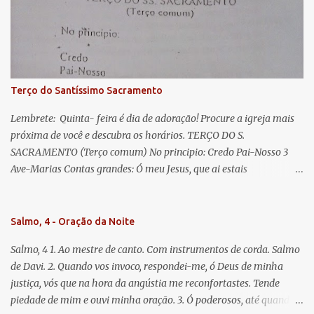
misericordiosos a nós volvei, e depois deste desterro, mostrai-nos
Jesus. Bendito é o fruto do vosso ventre, ó clemente, ó piedosa, ó
doce e sempre Virgem Maria. Rogai por nós Santa Mãe de Deus.
Para que sejamos dignos das promessas de Cristo. Amém.
Terço do Santíssimo Sacramento
Lembrete: Quinta- feira é dia de adoração! Procure a igreja mais
próxima de você e descubra os horários. TERÇO DO S.
SACRAMENTO (Terço comum) No principio: Credo Pai-Nosso 3
Ave-Marias Contas grandes: Ó meu Jesus, que ai estais
Sacramentado, não permitais que eu viva sem Vós, nem morta em
pecado. Uni o meu coração ao Vosso e o Vosso ao meu, e, nem sem
Vós morra eu! Nas contas pequenas: Sacramento de Amor!
Salmo, 4 - Oração da Noite
Misericórdia Senhor! Glória ao Pai: Cristo pão da vida e remédio
Salmo, 4 1. Ao mestre de canto. Com instrumentos de corda. Salmo
que nos salva, dá-nos Vossa força, Vosso perdão e a Vossa
de Davi. 2. Quando vos invoco, respondei-me, ó Deus de minha
misericórdia. (no fim) Rezar 3 vezes: Louvores e graças se deem a
justiça, vós que na hora da angústia me reconfortastes. Tende
cada momento ao Santíssimo e Diviníssimo Sacramento.
piedade de mim e ouvi minha oração. 3. Ó poderosos, até quando