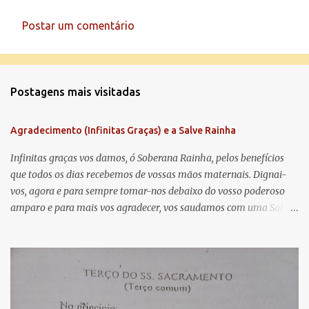
Postar um comentário
C
o
m
Postagens mais visitadas
e
n
Agradecimento (Infinitas Graças) e a Salve Rainha
t
á
Infinitas graças vos damos, ó Soberana Rainha, pelos benefícios
que todos os dias recebemos de vossas mãos maternais. Dignai-
r
vos, agora e para sempre tomar-nos debaixo do vosso poderoso
i
amparo e para mais vos agradecer, vos saudamos com uma Salve
o
Rainha: Salve Rainha , Mãe de misericórdia, vida, doçura,
s
esperança nossa, salve! A vós bradamos os degredados filhos de
Eva, a vós suspiramos, gemendo e chorando neste vale de
lágrimas. Eia, pois, Advogada nossa, estes vossos olhos
misericordiosos a nós volvei, e depois deste desterro, mostrai-nos
Jesus. Bendito é o fruto do vosso ventre, ó clemente, ó piedosa, ó