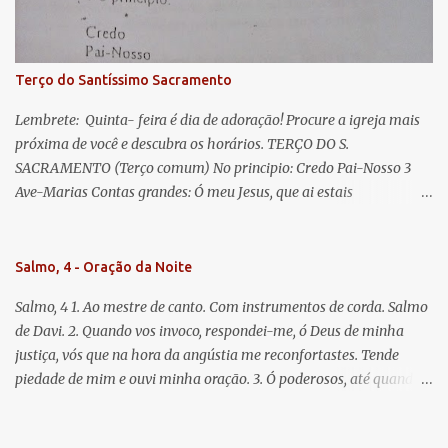
doce e sempre Virgem Maria. Rogai por nós Santa Mãe de Deus.
Para que sejamos dignos das promessas de Cristo. Amém.
Terço do Santíssimo Sacramento
Lembrete: Quinta- feira é dia de adoração! Procure a igreja mais
próxima de você e descubra os horários. TERÇO DO S.
SACRAMENTO (Terço comum) No principio: Credo Pai-Nosso 3
Ave-Marias Contas grandes: Ó meu Jesus, que ai estais
Sacramentado, não permitais que eu viva sem Vós, nem morta em
pecado. Uni o meu coração ao Vosso e o Vosso ao meu, e, nem sem
Vós morra eu! Nas contas pequenas: Sacramento de Amor!
Salmo, 4 - Oração da Noite
Misericórdia Senhor! Glória ao Pai: Cristo pão da vida e remédio
Salmo, 4 1. Ao mestre de canto. Com instrumentos de corda. Salmo
que nos salva, dá-nos Vossa força, Vosso perdão e a Vossa
de Davi. 2. Quando vos invoco, respondei-me, ó Deus de minha
misericórdia. (no fim) Rezar 3 vezes: Louvores e graças se deem a
justiça, vós que na hora da angústia me reconfortastes. Tende
cada momento ao Santíssimo e Diviníssimo Sacramento.
piedade de mim e ouvi minha oração. 3. Ó poderosos, até quando
tereis o coração endurecido, no amor das vaidades e na busca da
mentira? 4. O Senhor escolheu como eleito uma pessoa admirável,