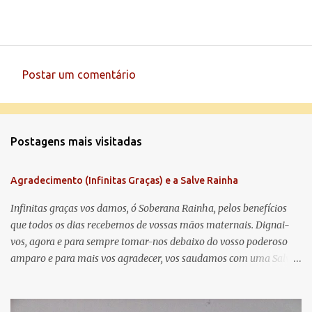
Postar um comentário
C
o
m
Postagens mais visitadas
e
n
Agradecimento (Infinitas Graças) e a Salve Rainha
t
á
Infinitas graças vos damos, ó Soberana Rainha, pelos benefícios
que todos os dias recebemos de vossas mãos maternais. Dignai-
r
vos, agora e para sempre tomar-nos debaixo do vosso poderoso
i
amparo e para mais vos agradecer, vos saudamos com uma Salve
o
Rainha: Salve Rainha , Mãe de misericórdia, vida, doçura,
s
esperança nossa, salve! A vós bradamos os degredados filhos de
Eva, a vós suspiramos, gemendo e chorando neste vale de