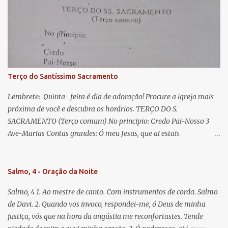
lágrimas. Eia, pois, Advogada nossa, estes vossos olhos
misericordiosos a nós volvei, e depois deste desterro, mostrai-nos
Jesus. Bendito é o fruto do vosso ventre, ó clemente, ó piedosa, ó
doce e sempre Virgem Maria. Rogai por nós Santa Mãe de Deus.
Para que sejamos dignos das promessas de Cristo. Amém.
Terço do Santíssimo Sacramento
Lembrete: Quinta- feira é dia de adoração! Procure a igreja mais
próxima de você e descubra os horários. TERÇO DO S.
SACRAMENTO (Terço comum) No principio: Credo Pai-Nosso 3
Ave-Marias Contas grandes: Ó meu Jesus, que ai estais
Sacramentado, não permitais que eu viva sem Vós, nem morta em
pecado. Uni o meu coração ao Vosso e o Vosso ao meu, e, nem sem
Vós morra eu! Nas contas pequenas: Sacramento de Amor!
Salmo, 4 - Oração da Noite
Misericórdia Senhor! Glória ao Pai: Cristo pão da vida e remédio
Salmo, 4 1. Ao mestre de canto. Com instrumentos de corda. Salmo
que nos salva, dá-nos Vossa força, Vosso perdão e a Vossa
de Davi. 2. Quando vos invoco, respondei-me, ó Deus de minha
misericórdia. (no fim) Rezar 3 vezes: Louvores e graças se deem a
justiça, vós que na hora da angústia me reconfortastes. Tende
cada momento ao Santíssimo e Diviníssimo Sacramento.