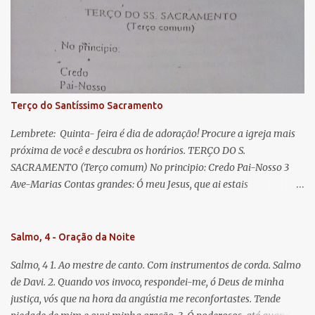
lágrimas. Eia, pois, Advogada nossa, estes vossos olhos
misericordiosos a nós volvei, e depois deste desterro, mostrai-nos
Jesus. Bendito é o fruto do vosso ventre, ó clemente, ó piedosa, ó
doce e sempre Virgem Maria. Rogai por nós Santa Mãe de Deus.
Para que sejamos dignos das promessas de Cristo. Amém.
Terço do Santíssimo Sacramento
Lembrete: Quinta- feira é dia de adoração! Procure a igreja mais
próxima de você e descubra os horários. TERÇO DO S.
SACRAMENTO (Terço comum) No principio: Credo Pai-Nosso 3
Ave-Marias Contas grandes: Ó meu Jesus, que ai estais
Sacramentado, não permitais que eu viva sem Vós, nem morta em
pecado. Uni o meu coração ao Vosso e o Vosso ao meu, e, nem sem
Vós morra eu! Nas contas pequenas: Sacramento de Amor!
Salmo, 4 - Oração da Noite
Misericórdia Senhor! Glória ao Pai: Cristo pão da vida e remédio
Salmo, 4 1. Ao mestre de canto. Com instrumentos de corda. Salmo
que nos salva, dá-nos Vossa força, Vosso perdão e a Vossa
de Davi. 2. Quando vos invoco, respondei-me, ó Deus de minha
misericórdia. (no fim) Rezar 3 vezes: Louvores e graças se deem a
justiça, vós que na hora da angústia me reconfortastes. Tende
cada momento ao Santíssimo e Diviníssimo Sacramento.