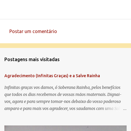
Postar um comentário
C
o
m
Postagens mais visitadas
e
n
Agradecimento (Infinitas Graças) e a Salve Rainha
t
á
Infinitas graças vos damos, ó Soberana Rainha, pelos benefícios
que todos os dias recebemos de vossas mãos maternais. Dignai-
r
vos, agora e para sempre tomar-nos debaixo do vosso poderoso
i
amparo e para mais vos agradecer, vos saudamos com uma Salve
o
Rainha: Salve Rainha , Mãe de misericórdia, vida, doçura,
s
esperança nossa, salve! A vós bradamos os degredados filhos de
Eva, a vós suspiramos, gemendo e chorando neste vale de