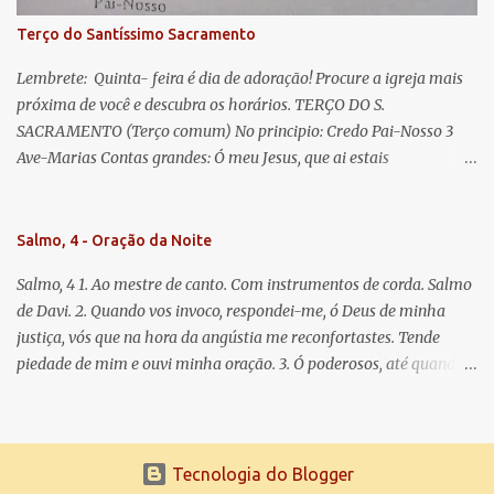
Terço do Santíssimo Sacramento
Lembrete: Quinta- feira é dia de adoração! Procure a igreja mais
próxima de você e descubra os horários. TERÇO DO S.
SACRAMENTO (Terço comum) No principio: Credo Pai-Nosso 3
Ave-Marias Contas grandes: Ó meu Jesus, que ai estais
Sacramentado, não permitais que eu viva sem Vós, nem morta em
pecado. Uni o meu coração ao Vosso e o Vosso ao meu, e, nem sem
Vós morra eu! Nas contas pequenas: Sacramento de Amor!
Salmo, 4 - Oração da Noite
Misericórdia Senhor! Glória ao Pai: Cristo pão da vida e remédio
Salmo, 4 1. Ao mestre de canto. Com instrumentos de corda. Salmo
que nos salva, dá-nos Vossa força, Vosso perdão e a Vossa
de Davi. 2. Quando vos invoco, respondei-me, ó Deus de minha
misericórdia. (no fim) Rezar 3 vezes: Louvores e graças se deem a
justiça, vós que na hora da angústia me reconfortastes. Tende
cada momento ao Santíssimo e Diviníssimo Sacramento.
piedade de mim e ouvi minha oração. 3. Ó poderosos, até quando
tereis o coração endurecido, no amor das vaidades e na busca da
mentira? 4. O Senhor escolheu como eleito uma pessoa admirável,
o Senhor me ouviu quando o invoquei. 5. Tremei, mas sem pecar;
refleti em vossos corações, quando estiverdes em vossos leitos, e
Tecnologia do Blogger