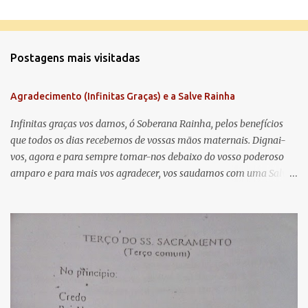
C
o
m
Postagens mais visitadas
e
n
Agradecimento (Infinitas Graças) e a Salve Rainha
t
á
Infinitas graças vos damos, ó Soberana Rainha, pelos benefícios
que todos os dias recebemos de vossas mãos maternais. Dignai-
r
vos, agora e para sempre tomar-nos debaixo do vosso poderoso
i
amparo e para mais vos agradecer, vos saudamos com uma Salve
o
Rainha: Salve Rainha , Mãe de misericórdia, vida, doçura,
s
esperança nossa, salve! A vós bradamos os degredados filhos de
Eva, a vós suspiramos, gemendo e chorando neste vale de
lágrimas. Eia, pois, Advogada nossa, estes vossos olhos
misericordiosos a nós volvei, e depois deste desterro, mostrai-nos
Jesus. Bendito é o fruto do vosso ventre, ó clemente, ó piedosa, ó
doce e sempre Virgem Maria. Rogai por nós Santa Mãe de Deus.
Para que sejamos dignos das promessas de Cristo. Amém.