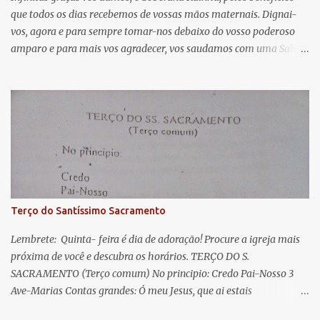
que todos os dias recebemos de vossas mãos maternais. Dignai-
r
vos, agora e para sempre tomar-nos debaixo do vosso poderoso
i
amparo e para mais vos agradecer, vos saudamos com uma Salve
o
Rainha: Salve Rainha , Mãe de misericórdia, vida, doçura,
s
esperança nossa, salve! A vós bradamos os degredados filhos de
Eva, a vós suspiramos, gemendo e chorando neste vale de
lágrimas. Eia, pois, Advogada nossa, estes vossos olhos
misericordiosos a nós volvei, e depois deste desterro, mostrai-nos
Jesus. Bendito é o fruto do vosso ventre, ó clemente, ó piedosa, ó
doce e sempre Virgem Maria. Rogai por nós Santa Mãe de Deus.
Para que sejamos dignos das promessas de Cristo. Amém.
Terço do Santíssimo Sacramento
Lembrete: Quinta- feira é dia de adoração! Procure a igreja mais
próxima de você e descubra os horários. TERÇO DO S.
SACRAMENTO (Terço comum) No principio: Credo Pai-Nosso 3
Ave-Marias Contas grandes: Ó meu Jesus, que ai estais
Sacramentado, não permitais que eu viva sem Vós, nem morta em