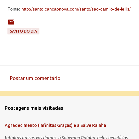
Fonte:
http://santo.cancaonova.com/santo/sao-camilo-de-lellis/
SANTO DO DIA
Postar um comentário
C
o
m
Postagens mais visitadas
e
n
Agradecimento (Infinitas Graças) e a Salve Rainha
t
á
Infinitas graças vos damos, ó Soberana Rainha, pelos benefícios